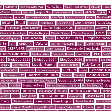
Agricultura
rn
Aeroporto
Agência Saiba Mais
Alan Silveira
Alex 
AGU
ALBEM
A
 Ciarlini
Angicos/RN
APAMIM
AMOP
ANATEL
Antirrosalbismo
Anvisa
Apodi
udiovisual
Avante
Baraúna/R
Baía Formosa/RN
Bancários
Banco Central
Band
Brasil
BR-304
Cadu Xav
Brasília/DF
Cabo Deyvison
Brasília
Brejinho/RN
tos
Carlos Eduardo Alves
Caraúbas
Carla Dickson
Carnaval
Carnaúba-RN
CMM
Ciência e Tecnologia
Claudia Regina
Claudio Santos
Clorisa Linhares
C
Comunicação
Concurso Público
Congresso Nacion
ial de Inquérito
Conab
d-19
Cultura
CPI
CREA-RN
Currais Novos/RN
D
CUT
Daniel Valença
DETRAN-RN
Diocese de Santa Luzia
Dilma Roussef
Direit
tran
Diário do RN
Direitos Trabalhistas
Diversidad
DNIT
Ditadura Militar
Divaneide Basílio
DNOC
020
Eleições 2022
Eleições 2024
Eleições 2026
Emendas
EMPAR
Ezequiel Ferreira
Fábio Dantas
asileiro
Fábio
Extremoz/RN
Fabielle Bezerra
FEMURN
Fernando Mine
Feminismo
Feminismo negro
Fenaj
ipe Guerra-RN
Francisco José Junior
Garibaldi Alves
s
Francisco do PT
Funarte
Fundeb
Governo do RN
Governo Feder
aldo Alckmin
Governador Dix-Sept Rosado
Henrique Alves
Hosp
itação
Haddad
Herval Sampaio
História
Horário Eleitoral
Impostos
Indústria & Comércio
Impeachment
Impugnação
Inclusão
Informe
Izabel Montenegro
ITEP
Ivan Junior
Jadson Rolim
Jai
Itaú/RN
Jaçanã/RN
Rosário
Jornalismo
José Agripino
Jório Nogueira
Josué Moreira
Jucurutu/RN
Lairinho
Lajes
odrigues
Lagoa d'Anta/RN
Lagoa Nova/RN
Lagoa Salgada/RN
Lari