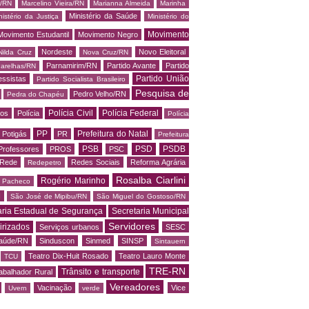
s/RN
Marcelino Vieira/RN
Marianna Almeida
Marinha
Ministério da Saúde
nistério da Justiça
Ministério do
Movimento
Movimento Estudantil
Movimento Negro
Nordeste
Novo Eleitoral
Nilda Cruz
Nova Cruz/RN
Parnamirim/RN
Partido Avante
Partido
arelhas/RN
Partido União
essistas
Partido Socialista Brasileiro
Pesquisa de
Pedro Velho/RN
Pedra do Chapéu
Polícia Civil
Polícia Federal
os
Polícia
Polícia
PP
Prefeitura do Natal
Potigás
PR
Prefeitura
PSB
PSD
PSDB
Professores
PROS
PSC
Rede
Redes Sociais
Reforma Agrária
Redepetro
Rosalba Ciarlini
Rogério Marinho
o Pacheco
N
São José de Mipibu/RN
São Miguel do Gostoso/RN
aria Estadual de Segurança
Secretaria Municipal
Servidores
irizados
Serviços urbanos
SESC
saúde/RN
Sinduscon
Sinmed
SINSP
Sintauern
Teatro Dix-Huit Rosado
Teatro Lauro Monte
TCU
TRE-RN
Trânsito e transporte
abalhador Rural
Vereadores
Vacinação
Vice
Uvern
verde