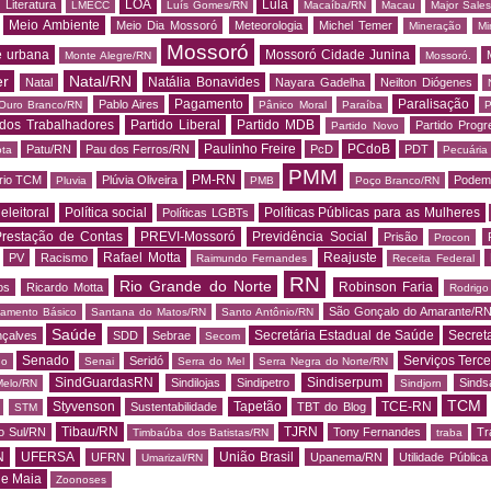
LOA
Lula
Literatura
LMECC
Luís Gomes/RN
Macaíba/RN
Macau
Major Sale
Meio Ambiente
Meio Dia Mossoró
Meteorologia
Michel Temer
Mineração
Mi
Mossoró
e urbana
Mossoró Cidade Junina
Monte Alegre/RN
Mossoró.
er
Natal/RN
Natália Bonavides
Natal
Nayara Gadelha
Neilton Diógenes
Pagamento
Paralisação
Pablo Aires
Ouro Branco/RN
Pânico Moral
Paraíba
P
 dos Trabalhadores
Partido Liberal
Partido MDB
Partido Progr
Partido Novo
Paulinho Freire
PCdoB
Patu/RN
Pau dos Ferros/RN
PcD
PDT
ota
Pecuária
PMM
PM-RN
rio TCM
Plúvia Oliveira
Podem
Pluvia
PMB
Poço Branco/RN
 eleitoral
Política social
Políticas Públicas para as Mulheres
Políticas LGBTs
restação de Contas
PREVI-Mossoró
Previdência Social
Prisão
Procon
Rafael Motta
Reajuste
PV
Racismo
Raimundo Fernandes
Receita Federal
RN
Rio Grande do Norte
Robinson Faria
os
Ricardo Motta
Rodrig
São Gonçalo do Amarante/R
amento Básico
Santana do Matos/RN
Santo Antônio/RN
Saúde
Secretária Estadual de Saúde
Secret
nçalves
SDD
Sebrae
Secom
Senado
Serviços Terce
Seridó
do
Senai
Serra do Mel
Serra Negra do Norte/RN
SindGuardasRN
Sindiserpum
Sindilojas
Sindipetro
Sind
Melo/RN
Sindjorn
TCM
Styvenson
Tapetão
TCE-RN
Sustentabilidade
TBT do Blog
STM
Tibau/RN
TJRN
o Sul/RN
Tony Fernandes
Tr
Timbaúba dos Batistas/RN
traba
N
UFERSA
União Brasil
UFRN
Upanema/RN
Utilidade Pública
Umarizal/RN
de Maia
Zoonoses