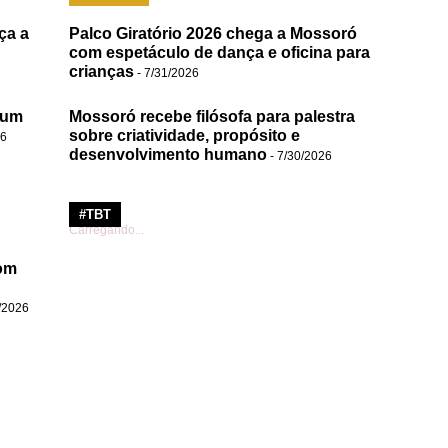
ça a
Palco Giratório 2026 chega a Mossoró
com espetáculo de dança e oficina para
crianças
- 7/31/2026
 um
Mossoró recebe filósofa para palestra
sobre criatividade, propósito e
26
desenvolvimento humano
- 7/30/2026
#TBT
Carregando...
om
/2026