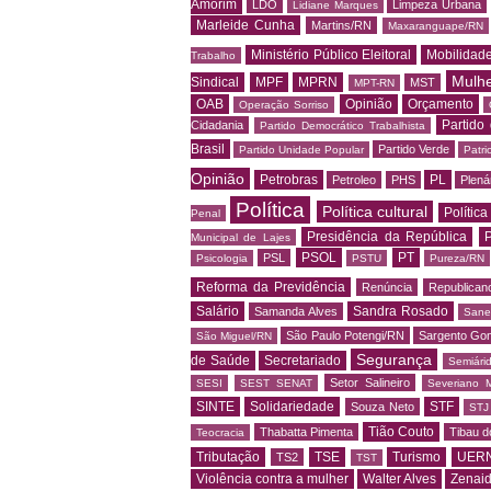
Amorim
LDO
Limpeza Urbana
Lidiane Marques
Marleide Cunha
Martins/RN
Maxaranguape/RN
Ministério Público Eleitoral
Mobilidad
Trabalho
Mulh
Sindical
MPF
MPRN
MST
MPT-RN
OAB
Opinião
Orçamento
Operação Sorriso
Partido
Cidadania
Partido Democrático Trabalhista
Brasil
Partido Verde
Partido Unidade Popular
Patri
Opinião
Petrobras
PL
Petroleo
PHS
Plená
Política
Política cultural
Política
Penal
Presidência da República
P
Municipal de Lajes
PSOL
PT
PSL
Psicologia
PSTU
Pureza/RN
Reforma da Previdência
Renúncia
Republican
Salário
Sandra Rosado
Samanda Alves
Sane
São Paulo Potengi/RN
Sargento Go
São Miguel/RN
Segurança
de Saúde
Secretariado
Semiári
Setor Salineiro
SESI
SEST SENAT
Severiano 
SINTE
Solidariedade
STF
Souza Neto
STJ
Tião Couto
Thabatta Pimenta
Tibau d
Teocracia
Tributação
TSE
Turismo
UER
TS2
TST
Violência contra a mulher
Walter Alves
Zenai