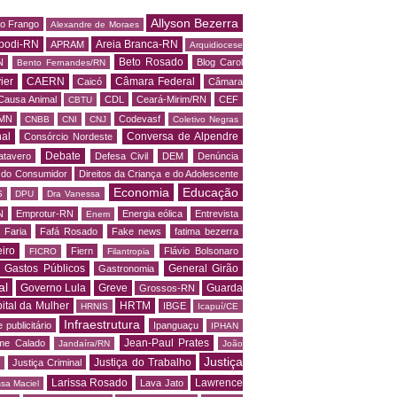
Allyson Bezerra
do Frango
Alexandre de Moraes
podi-RN
Areia Branca-RN
APRAM
Arquidiocese
Beto Rosado
N
Blog Carol
Bento Fernandes/RN
ier
CAERN
Câmara Federal
Caicó
Câmara
Causa Animal
CDL
Ceará-Mirim/RN
CEF
CBTU
MN
Codevasf
CNBB
CNI
CNJ
Coletivo Negras
al
Conversa de Alpendre
Consórcio Nordeste
Debate
atavero
Defesa Civil
DEM
Denúncia
o do Consumidor
Direitos da Criança e do Adolescente
Economia
Educação
S
DPU
Dra Vanessa
N
Emprotur-RN
Energia eólica
Entrevista
Enem
 Faria
Fafá Rosado
Fake news
fatima bezerra
iro
Fiern
Flávio Bolsonaro
FICRO
Filantropia
Gastos Públicos
General Girão
Gastronomia
al
Governo Lula
Greve
Guarda
Grossos-RN
ital da Mulher
HRTM
IBGE
HRNIS
Icapuí/CE
Infraestrutura
 publicitário
Ipanguaçu
IPHAN
Jean-Paul Prates
me Calado
Jandaíra/RN
João
Justiça
Justiça do Trabalho
Justiça Criminal
Larissa Rosado
Lawrence
Lava Jato
ssa Maciel