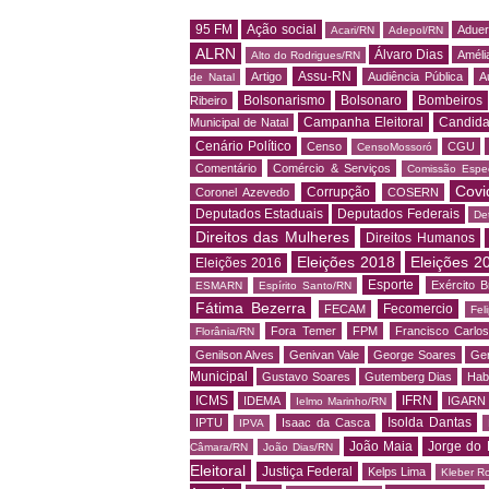
95 FM
Ação social
Adue
Acari/RN
Adepol/RN
ALRN
Álvaro Dias
Amélia
Alto do Rodrigues/RN
Assu-RN
Artigo
Audiência Pública
A
de Natal
Bolsonarismo
Bolsonaro
Bombeiros
Ribeiro
Campanha Eleitoral
Candida
Municipal de Natal
Cenário Político
Censo
CGU
CensoMossoró
Comentário
Comércio & Serviços
Comissão Espec
Covi
Corrupção
Coronel Azevedo
COSERN
Deputados Estaduais
Deputados Federais
De
Direitos das Mulheres
Direitos Humanos
Eleições 2018
Eleições 2
Eleições 2016
Esporte
Exército Br
ESMARN
Espírito Santo/RN
Fátima Bezerra
Fecomercio
FECAM
Fel
Fora Temer
FPM
Francisco Carlo
Florânia/RN
Genilson Alves
Genivan Vale
George Soares
Ger
Municipal
Gustavo Soares
Gutemberg Dias
Hab
ICMS
IFRN
IDEMA
IGARN
Ielmo Marinho/RN
Isolda Dantas
IPTU
Isaac da Casca
IPVA
João Maia
Jorge do 
Câmara/RN
João Dias/RN
Eleitoral
Justiça Federal
Kelps Lima
Kleber R