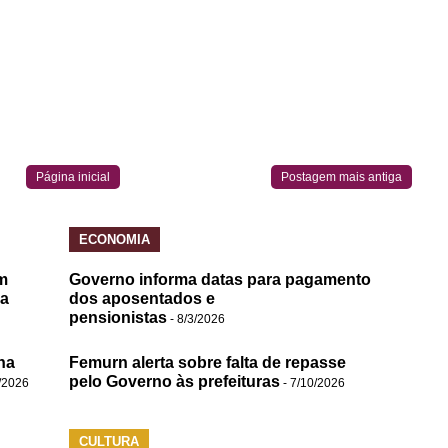
Página inicial
Postagem mais antiga
ECONOMIA
m
Governo informa datas para pagamento
da
dos aposentados e
pensionistas
- 8/3/2026
na
Femurn alerta sobre falta de repasse
pelo Governo às prefeituras
/2026
- 7/10/2026
CULTURA