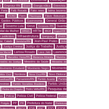
S
DPU
Dra Vanessa
N
Emprotur-RN
Energia eólica
Entrevista
Enem
 Faria
Fafá Rosado
Fake news
fatima bezerra
iro
Fiern
Flávio Bolsonaro
FICRO
Filantropia
Gastos Públicos
General Girão
Gastronomia
al
Governo Lula
Greve
Guarda
Grossos-RN
ital da Mulher
HRTM
IBGE
HRNIS
Icapuí/CE
Infraestrutura
 publicitário
Ipanguaçu
IPHAN
Jean-Paul Prates
me Calado
Jandaíra/RN
João
Justiça
Justiça do Trabalho
Justiça Criminal
Larissa Rosado
Lawrence
Lava Jato
ssa Maciel
s/RN
Marcelino Vieira/RN
Marianna Almeida
Marinha
Ministério da Saúde
nistério da Justiça
Ministério do
Movimento
Movimento Estudantil
Movimento Negro
Nordeste
Novo Eleitoral
Nilda Cruz
Nova Cruz/RN
Parnamirim/RN
Partido Avante
Partido
arelhas/RN
Partido União
essistas
Partido Socialista Brasileiro
Pesquisa de
Pedro Velho/RN
Pedra do Chapéu
Polícia Civil
Polícia Federal
os
Polícia
Polícia
PP
Prefeitura do Natal
Potigás
PR
Prefeitura
PSB
PSD
PSDB
Professores
PROS
PSC