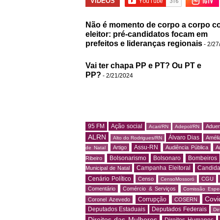
VÍDEOS
Não é momento de corpo a corpo c
eleitor: pré-candidatos focam em
prefeitos e lideranças regionais
- 2/27
Vai ter chapa PP e PT? Ou PT e
PP?
- 2/21/2024
95 FM
Ação social
Adue
Acari/RN
Adepol/RN
ALRN
Álvaro Dias
Amélia
Alto do Rodrigues/RN
Assu-RN
Artigo
Audiência Pública
A
de Natal
Bolsonarismo
Bolsonaro
Bombeiros
Ribeiro
Campanha Eleitoral
Candida
Municipal de Natal
Cenário Político
Censo
CGU
CensoMossoró
Comentário
Comércio & Serviços
Comissão Espec
Covi
Corrupção
Coronel Azevedo
COSERN
Deputados Estaduais
Deputados Federais
De
Direitos das Mulheres
Direitos Humanos