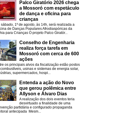
Palco Giratório 2026 chega
a Mossoró com espetáculo
de dança e oficina para
crianças
 sábado, 1º de agosto, às 14h, será realizada a
icina de Danças Populares Afrodiaspóricas da
hia para Crianças O projeto Palco Giratór...
Conselho de Engenharia
realiza força tarefa em
Mossoró com cerca de 600
ações
tre os principais alvos da fiscalização estão postos
 combustíveis, usinas e sistemas de energia solar,
dústrias, supermercados, hospi...
Entenda a ação do Novo
que gerou polêmica entre
Allyson e Álvaro Dias
A realização dos dois eventos teria
desvirtuado a finalidade de uma
nvenção partidária e configurado propaganda
eitoral antecipada Mesm...