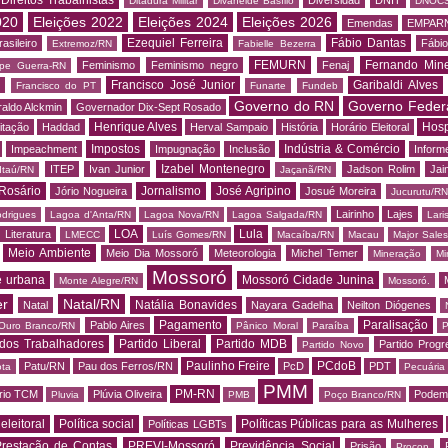
Ditadura Militar
Divaneide Basílio
DNOC
020
Eleições 2022
Eleições 2024
Eleições 2026
Emendas
EMPAR
Ezequiel Ferreira
Fábio Dantas
asileiro
Fábio
Extremoz/RN
Fabielle Bezerra
FEMURN
Fernando Mine
Feminismo
Feminismo negro
Fenaj
ipe Guerra-RN
Francisco José Junior
Garibaldi Alves
s
Francisco do PT
Funarte
Fundeb
Governo do RN
Governo Feder
aldo Alckmin
Governador Dix-Sept Rosado
Henrique Alves
Hosp
itação
Haddad
Herval Sampaio
História
Horário Eleitoral
Impostos
Indústria & Comércio
Impeachment
Impugnação
Inclusão
Informe
Izabel Montenegro
ITEP
Ivan Junior
Jadson Rolim
Jai
Itaú/RN
Jaçanã/RN
Rosário
Jornalismo
José Agripino
Jório Nogueira
Josué Moreira
Jucurutu/RN
Lairinho
Lajes
odrigues
Lagoa d'Anta/RN
Lagoa Nova/RN
Lagoa Salgada/RN
Lari
LOA
Lula
Literatura
LMECC
Luís Gomes/RN
Macaíba/RN
Macau
Major Sale
Meio Ambiente
Meio Dia Mossoró
Meteorologia
Michel Temer
Mineração
Mi
Mossoró
e urbana
Mossoró Cidade Junina
Monte Alegre/RN
Mossoró.
er
Natal/RN
Natália Bonavides
Natal
Nayara Gadelha
Neilton Diógenes
Pagamento
Paralisação
Pablo Aires
Ouro Branco/RN
Pânico Moral
Paraíba
P
 dos Trabalhadores
Partido Liberal
Partido MDB
Partido Progr
Partido Novo
Paulinho Freire
PCdoB
Patu/RN
Pau dos Ferros/RN
PcD
PDT
ota
Pecuária
PMM
PM-RN
rio TCM
Plúvia Oliveira
Podem
Pluvia
PMB
Poço Branco/RN
 eleitoral
Política social
Políticas Públicas para as Mulheres
Políticas LGBTs
restação de Contas
PREVI-Mossoró
Previdência Social
Prisão
Procon