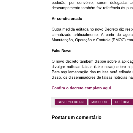
poderão, por convênio, serem delegadas 
descumprimento também faz referência às puniç
Ar condicionado
Outra medida editada no novo Decreto diz respei
climatizado artificialmente. A partir de a
Manutenção, Operação e Controle (PMOC) com o
Fake News
O novo decreto também dispõe sobre a aplic
divulgar notícias falsas (fake news) sobre 
Para regulamentação das multas será editada 
disso, os disseminadores de falsas notícias nã
Confira o decreto completo aqui.
GOVERNO DO RN
MOSSORÓ
POLÍTICA
Postar um comentário