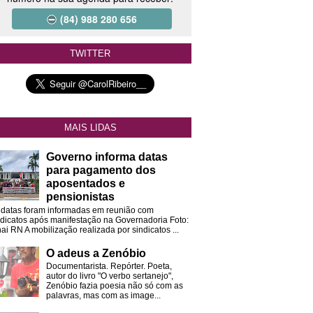
(84) 988 280 656
TWITTER
MAIS LIDAS
Governo informa datas
para pagamento dos
aposentados e
pensionistas
 datas foram informadas em reunião com
ndicatos após manifestação na Governadoria Foto:
ai RN A mobilização realizada por sindicatos ...
O adeus a Zenóbio
Documentarista. Repórter. Poeta,
autor do livro "O verbo sertanejo",
Zenóbio fazia poesia não só com as
palavras, mas com as image...