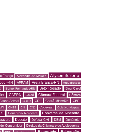
Allyson Bezerra
do Frango
Alexandre de Moraes
podi-RN
Areia Branca-RN
APRAM
Arquidiocese
Beto Rosado
N
Blog Carol
Bento Fernandes/RN
ier
CAERN
Câmara Federal
Caicó
Câmara
Causa Animal
CDL
Ceará-Mirim/RN
CEF
CBTU
MN
Codevasf
CNBB
CNI
CNJ
Coletivo Negras
al
Conversa de Alpendre
Consórcio Nordeste
Debate
atavero
Defesa Civil
DEM
Denúncia
o do Consumidor
Direitos da Criança e do Adolescente
Economia
Educação