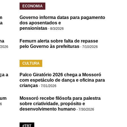
ECONOMIA
m
Governo informa datas para pagamento
da
dos aposentados e
pensionistas
- 8/3/2026
na
Femurn alerta sobre falta de repasse
pelo Governo às prefeituras
/2026
- 7/10/2026
CULTURA
ça a
Palco Giratório 2026 chega a Mossoró
com espetáculo de dança e oficina para
crianças
- 7/31/2026
 um
Mossoró recebe filósofa para palestra
sobre criatividade, propósito e
26
desenvolvimento humano
- 7/30/2026
#TBT