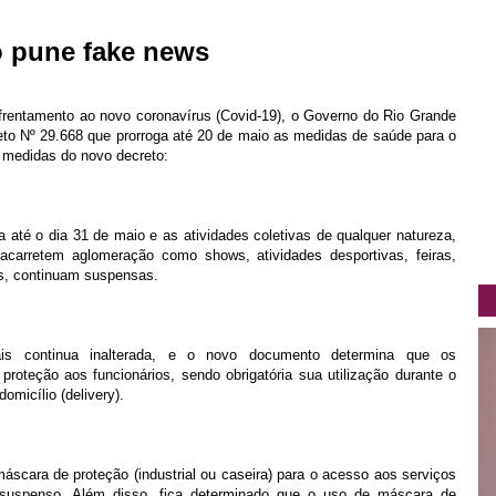
o pune fake news
frentamento ao novo coronavírus (Covid-19), o Governo do Rio Grande
creto Nº 29.668 que prorroga até 20 de maio as medidas de saúde para o
 medidas do novo decreto:
 até o dia 31 de maio e as atividades coletivas de qualquer natureza,
 acarretem aglomeração como shows, atividades desportivas, feiras,
es, continuam suspensas.
iais continua inalterada, e o novo documento determina que os
roteção aos funcionários, sendo obrigatória sua utilização durante o
omicílio (delivery).
máscara de proteção (industrial ou caseira) para o acesso aos serviços
a suspenso. Além disso, fica determinado que o uso de máscara de