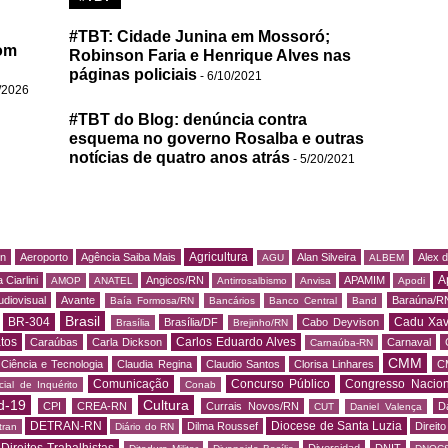
#TBT: Cidade Junina em Mossoró;
om
Robinson Faria e Henrique Alves nas
páginas policiais
- 6/10/2021
/2026
#TBT do Blog: denúncia contra
esquema no governo Rosalba e outras
notícias de quatro anos atrás
- 5/20/2021
Agricultura
rn
Aeroporto
Agência Saiba Mais
Alan Silveira
Alex 
AGU
ALBEM
A
 Ciarlini
Angicos/RN
APAMIM
AMOP
ANATEL
Antirrosalbismo
Anvisa
Apodi
udiovisual
Avante
Baraúna/R
Baía Formosa/RN
Bancários
Banco Central
Band
Brasil
BR-304
Cadu Xav
Brasília/DF
Cabo Deyvison
Brasília
Brejinho/RN
tos
Carlos Eduardo Alves
Caraúbas
Carla Dickson
Carnaval
Carnaúba-RN
CMM
Ciência e Tecnologia
Claudia Regina
Claudio Santos
Clorisa Linhares
C
Comunicação
Concurso Público
Congresso Nacion
ial de Inquérito
Conab
d-19
Cultura
CPI
CREA-RN
Currais Novos/RN
D
CUT
Daniel Valença
DETRAN-RN
Diocese de Santa Luzia
Dilma Roussef
Direit
tran
Diário do RN
Direitos Trabalhistas
Diversidad
DNIT