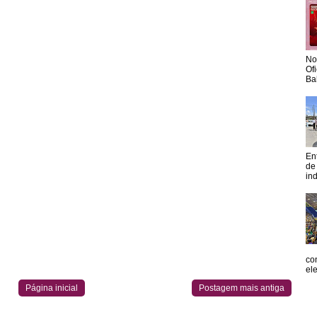
No
Of
Ba
En
de
in
co
el
Página inicial
Postagem mais antiga