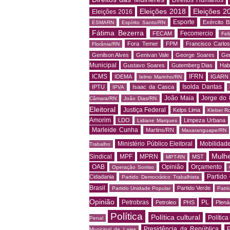
Eleições 2018
Eleições 2
Eleições 2016
Esporte
Exército Br
ESMARN
Espírito Santo/RN
Fátima Bezerra
Fecomercio
FECAM
Fel
Fora Temer
FPM
Francisco Carlo
Florânia/RN
Genilson Alves
Genivan Vale
George Soares
Ger
Municipal
Gustavo Soares
Gutemberg Dias
Hab
ICMS
IFRN
IDEMA
IGARN
Ielmo Marinho/RN
Isolda Dantas
IPTU
Isaac da Casca
IPVA
João Maia
Jorge do 
Câmara/RN
João Dias/RN
Eleitoral
Justiça Federal
Kelps Lima
Kleber R
Amorim
LDO
Limpeza Urbana
Lidiane Marques
Marleide Cunha
Martins/RN
Maxaranguape/RN
Ministério Público Eleitoral
Mobilidad
Trabalho
Mulh
Sindical
MPF
MPRN
MST
MPT-RN
OAB
Opinião
Orçamento
Operação Sorriso
Partido
Cidadania
Partido Democrático Trabalhista
Brasil
Partido Verde
Partido Unidade Popular
Patri
Opinião
Petrobras
PL
Petroleo
PHS
Plená
Política
Política cultural
Política
Penal
Presidência da República
P
Municipal de Lajes