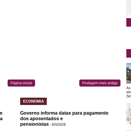
Página inicial
Postagem mais antiga
As
si
Sin
ECONOMIA
m
Governo informa datas para pagamento
da
dos aposentados e
pensionistas
- 8/3/2026