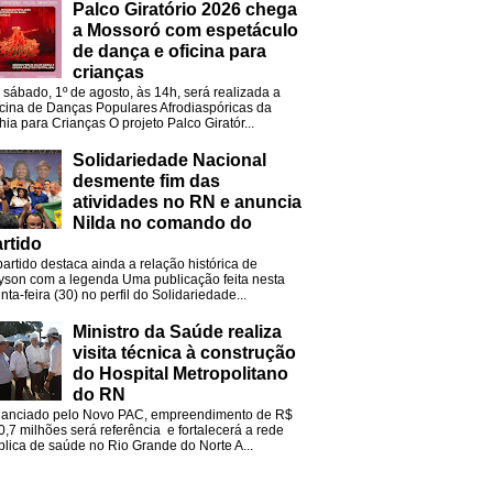
Palco Giratório 2026 chega
a Mossoró com espetáculo
de dança e oficina para
crianças
 sábado, 1º de agosto, às 14h, será realizada a
icina de Danças Populares Afrodiaspóricas da
hia para Crianças O projeto Palco Giratór...
Solidariedade Nacional
desmente fim das
atividades no RN e anuncia
Nilda no comando do
rtido
partido destaca ainda a relação histórica de
lyson com a legenda Uma publicação feita nesta
nta-feira (30) no perfil do Solidariedade...
Ministro da Saúde realiza
visita técnica à construção
do Hospital Metropolitano
do RN
nanciado pelo Novo PAC, empreendimento de R$
0,7 milhões será referência e fortalecerá a rede
blica de saúde no Rio Grande do Norte A...