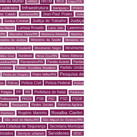
ital da Mulher
HRTM
IBGE
HRNIS
Icapuí/CE
Infraestrutura
 publicitário
Ipanguaçu
IPHAN
Jean-Paul Prates
me Calado
Jandaíra/RN
João
Justiça
Justiça do Trabalho
Justiça Criminal
Larissa Rosado
Lawrence
Lava Jato
ssa Maciel
s/RN
Marcelino Vieira/RN
Marianna Almeida
Marinha
Ministério da Saúde
nistério da Justiça
Ministério do
Movimento
Movimento Estudantil
Movimento Negro
Nordeste
Novo Eleitoral
Nilda Cruz
Nova Cruz/RN
Parnamirim/RN
Partido Avante
Partido
arelhas/RN
Partido União
essistas
Partido Socialista Brasileiro
Pesquisa de
Pedro Velho/RN
Pedra do Chapéu
Polícia Civil
Polícia Federal
os
Polícia
Polícia
PP
Prefeitura do Natal
Potigás
PR
Prefeitura
PSB
PSD
PSDB
Professores
PROS
PSC
Rede
Redes Sociais
Reforma Agrária
Redepetro
Rosalba Ciarlini
Rogério Marinho
o Pacheco
N
São José de Mipibu/RN
São Miguel do Gostoso/RN
aria Estadual de Segurança
Secretaria Municipal
Servidores
irizados
Serviços urbanos
SESC