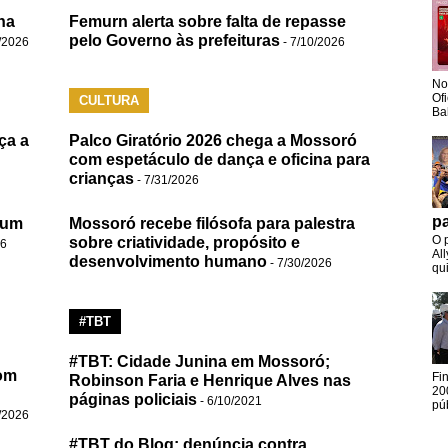
na
Femurn alerta sobre falta de repasse
pelo Governo às prefeituras
/2026
- 7/10/2026
No
Of
CULTURA
Ba
ça a
Palco Giratório 2026 chega a Mossoró
com espetáculo de dança e oficina para
crianças
- 7/31/2026
pa
 um
Mossoró recebe filósofa para palestra
O 
sobre criatividade, propósito e
26
Al
desenvolvimento humano
- 7/30/2026
qui
#TBT
#TBT: Cidade Junina em Mossoró;
om
Fi
Robinson Faria e Henrique Alves nas
20
páginas policiais
- 6/10/2021
pú
/2026
#TBT do Blog: denúncia contra