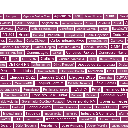
Agricultura
rn
Aeroporto
Agência Saiba Mais
Alan Silveira
Alex 
AGU
ALBEM
A
 Ciarlini
Angicos/RN
APAMIM
AMOP
ANATEL
Antirrosalbismo
Anvisa
Apodi
udiovisual
Avante
Baraúna/R
Baía Formosa/RN
Bancários
Banco Central
Band
Brasil
BR-304
Cadu Xav
Brasília/DF
Cabo Deyvison
Brasília
Brejinho/RN
tos
Carlos Eduardo Alves
Caraúbas
Carla Dickson
Carnaval
Carnaúba-RN
CMM
Ciência e Tecnologia
Claudia Regina
Claudio Santos
Clorisa Linhares
C
Comunicação
Concurso Público
Congresso Nacion
ial de Inquérito
Conab
d-19
Cultura
CPI
CREA-RN
Currais Novos/RN
D
CUT
Daniel Valença
DETRAN-RN
Diocese de Santa Luzia
Dilma Roussef
Direit
tran
Diário do RN
Direitos Trabalhistas
Diversidad
DNIT
Ditadura Militar
Divaneide Basílio
DNOC
020
Eleições 2022
Eleições 2024
Eleições 2026
Emendas
EMPAR
Ezequiel Ferreira
Fábio Dantas
asileiro
Fábio
Extremoz/RN
Fabielle Bezerra
FEMURN
Fernando Mine
Feminismo
Feminismo negro
Fenaj
ipe Guerra-RN
Francisco José Junior
Garibaldi Alves
s
Francisco do PT
Funarte
Fundeb
Governo do RN
Governo Feder
aldo Alckmin
Governador Dix-Sept Rosado
Henrique Alves
Hosp
itação
Haddad
Herval Sampaio
História
Horário Eleitoral
Impostos
Indústria & Comércio
Impeachment
Impugnação
Inclusão
Informe
Izabel Montenegro
ITEP
Ivan Junior
Jadson Rolim
Jai
Itaú/RN
Jaçanã/RN
Rosário
Jornalismo
José Agripino
Jório Nogueira
Josué Moreira
Jucurutu/RN