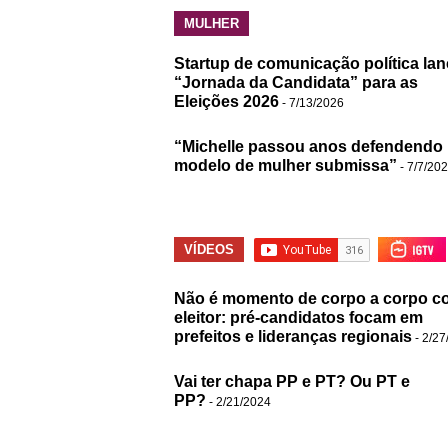
MULHER
Startup de comunicação política lan
“Jornada da Candidata” para as
Eleições 2026
- 7/13/2026
“Michelle passou anos defendendo
modelo de mulher submissa”
- 7/7/20
VÍDEOS
Não é momento de corpo a corpo c
eleitor: pré-candidatos focam em
prefeitos e lideranças regionais
- 2/27
Vai ter chapa PP e PT? Ou PT e
PP?
- 2/21/2024