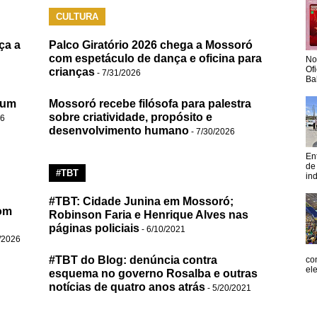
CULTURA
ça a
Palco Giratório 2026 chega a Mossoró
com espetáculo de dança e oficina para
No
Of
crianças
- 7/31/2026
Ba
 um
Mossoró recebe filósofa para palestra
sobre criatividade, propósito e
26
desenvolvimento humano
- 7/30/2026
En
de
#TBT
in
#TBT: Cidade Junina em Mossoró;
om
Robinson Faria e Henrique Alves nas
páginas policiais
- 6/10/2021
/2026
#TBT do Blog: denúncia contra
co
el
esquema no governo Rosalba e outras
notícias de quatro anos atrás
- 5/20/2021