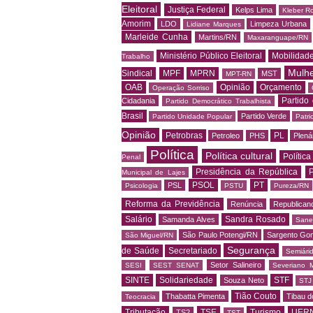
Eleitoral
Justiça Federal
Kelps Lima
Kleber R
Amorim
LDO
Limpeza Urbana
Lidiane Marques
Marleide Cunha
Martins/RN
Maxaranguape/RN
Ministério Público Eleitoral
Mobilidad
Trabalho
Mulh
Sindical
MPF
MPRN
MST
MPT-RN
OAB
Opinião
Orçamento
Operação Sorriso
Partido
Cidadania
Partido Democrático Trabalhista
Brasil
Partido Verde
Partido Unidade Popular
Patri
Opinião
Petrobras
PL
Petroleo
PHS
Plená
Política
Política cultural
Política
Penal
Presidência da República
P
Municipal de Lajes
PSOL
PT
PSL
Psicologia
PSTU
Pureza/RN
Reforma da Previdência
Renúncia
Republican
Salário
Sandra Rosado
Samanda Alves
Sane
São Paulo Potengi/RN
Sargento Go
São Miguel/RN
Segurança
de Saúde
Secretariado
Semiári
Setor Salineiro
SESI
SEST SENAT
Severiano 
SINTE
Solidariedade
STF
Souza Neto
STJ
Tião Couto
Thabatta Pimenta
Tibau d
Teocracia
Tributação
TSE
Turismo
UER
TS2
TST