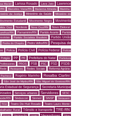
Larissa Rosado
Lawrence
Lava Jato
ssa Maciel
s/RN
Marcelino Vieira/RN
Marianna Almeida
Marinha
Ministério da Saúde
nistério da Justiça
Ministério do
Movimento
Movimento Estudantil
Movimento Negro
Nordeste
Novo Eleitoral
Nilda Cruz
Nova Cruz/RN
Parnamirim/RN
Partido Avante
Partido
arelhas/RN
Partido União
essistas
Partido Socialista Brasileiro
Pesquisa de
Pedro Velho/RN
Pedra do Chapéu
Polícia Civil
Polícia Federal
os
Polícia
Polícia
PP
Prefeitura do Natal
Potigás
PR
Prefeitura
PSB
PSD
PSDB
Professores
PROS
PSC
Rede
Redes Sociais
Reforma Agrária
Redepetro
Rosalba Ciarlini
Rogério Marinho
o Pacheco
N
São José de Mipibu/RN
São Miguel do Gostoso/RN
aria Estadual de Segurança
Secretaria Municipal
Servidores
irizados
Serviços urbanos
SESC
saúde/RN
Sinduscon
Sinmed
SINSP
Sintauern
Teatro Dix-Huit Rosado
Teatro Lauro Monte
TCU
TRE-RN
Trânsito e transporte
abalhador Rural
Vereadores
Vacinação
Vice
Uvern
verde