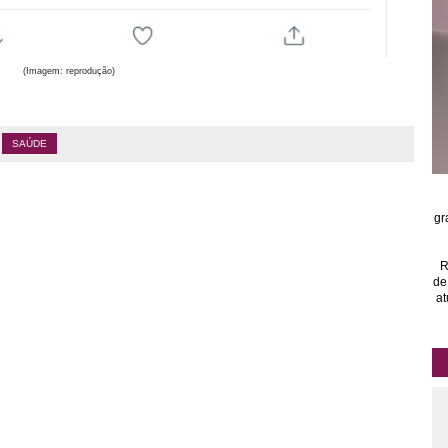
(Imagem: reprodução)
SAÚDE
gr
R
de
at