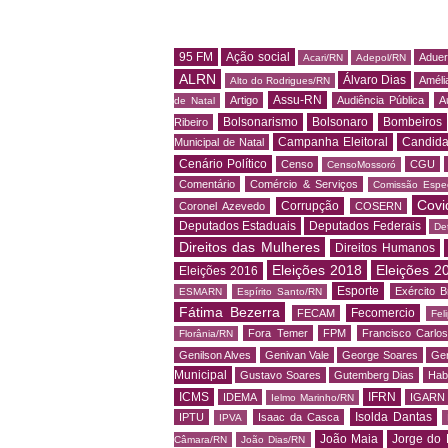
95 FM
Ação social
Adue
Acari/RN
Adepol/RN
ALRN
Álvaro Dias
Amélia
Alto do Rodrigues/RN
Assu-RN
Artigo
Audiência Pública
A
de Natal
Bolsonarismo
Bolsonaro
Bombeiros
Ribeiro
Campanha Eleitoral
Candida
Municipal de Natal
Cenário Político
Censo
CGU
CensoMossoró
Comentário
Comércio & Serviços
Comissão Espec
Covi
Corrupção
Coronel Azevedo
COSERN
Deputados Estaduais
Deputados Federais
De
Direitos das Mulheres
Direitos Humanos
Eleições 2018
Eleições 2
Eleições 2016
Esporte
Exército Br
ESMARN
Espírito Santo/RN
Fátima Bezerra
Fecomercio
FECAM
Fel
Fora Temer
FPM
Francisco Carlo
Florânia/RN
Genilson Alves
Genivan Vale
George Soares
Ger
Municipal
Gustavo Soares
Gutemberg Dias
Hab
ICMS
IFRN
IDEMA
IGARN
Ielmo Marinho/RN
Isolda Dantas
IPTU
Isaac da Casca
IPVA
João Maia
Jorge do 
Câmara/RN
João Dias/RN