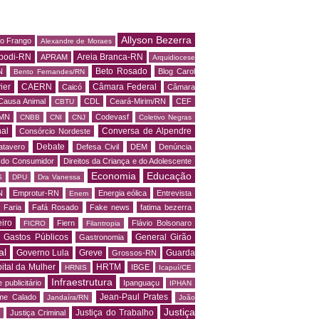
Allyson Bezerra
do Frango
Alexandre de Moraes
podi-RN
Areia Branca-RN
APRAM
Arquidiocese
Beto Rosado
N
Blog Carol
Bento Fernandes/RN
ier
CAERN
Câmara Federal
Caicó
Câmara
Causa Animal
CDL
Ceará-Mirim/RN
CEF
CBTU
MN
Codevasf
CNBB
CNI
CNJ
Coletivo Negras
al
Conversa de Alpendre
Consórcio Nordeste
Debate
atavero
Defesa Civil
DEM
Denúncia
o do Consumidor
Direitos da Criança e do Adolescente
Economia
Educação
S
DPU
Dra Vanessa
N
Emprotur-RN
Energia eólica
Entrevista
Enem
 Faria
Fafá Rosado
Fake news
fatima bezerra
iro
Fiern
Flávio Bolsonaro
FICRO
Filantropia
Gastos Públicos
General Girão
Gastronomia
al
Governo Lula
Greve
Guarda
Grossos-RN
ital da Mulher
HRTM
IBGE
HRNIS
Icapuí/CE
Infraestrutura
 publicitário
Ipanguaçu
IPHAN
Jean-Paul Prates
me Calado
Jandaíra/RN
João
Justiça
Justiça do Trabalho
Justiça Criminal