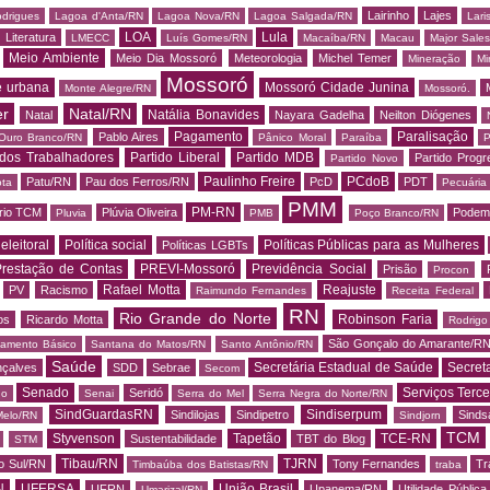
Lairinho
Lajes
odrigues
Lagoa d'Anta/RN
Lagoa Nova/RN
Lagoa Salgada/RN
Lari
LOA
Lula
Literatura
LMECC
Luís Gomes/RN
Macaíba/RN
Macau
Major Sale
Meio Ambiente
Meio Dia Mossoró
Meteorologia
Michel Temer
Mineração
Mi
Mossoró
e urbana
Mossoró Cidade Junina
Monte Alegre/RN
Mossoró.
er
Natal/RN
Natália Bonavides
Natal
Nayara Gadelha
Neilton Diógenes
Pagamento
Paralisação
Pablo Aires
Ouro Branco/RN
Pânico Moral
Paraíba
P
 dos Trabalhadores
Partido Liberal
Partido MDB
Partido Progr
Partido Novo
Paulinho Freire
PCdoB
Patu/RN
Pau dos Ferros/RN
PcD
PDT
ota
Pecuária
PMM
PM-RN
rio TCM
Plúvia Oliveira
Podem
Pluvia
PMB
Poço Branco/RN
 eleitoral
Política social
Políticas Públicas para as Mulheres
Políticas LGBTs
restação de Contas
PREVI-Mossoró
Previdência Social
Prisão
Procon
Rafael Motta
Reajuste
PV
Racismo
Raimundo Fernandes
Receita Federal
RN
Rio Grande do Norte
Robinson Faria
os
Ricardo Motta
Rodrig
São Gonçalo do Amarante/R
amento Básico
Santana do Matos/RN
Santo Antônio/RN
Saúde
Secretária Estadual de Saúde
Secret
nçalves
SDD
Sebrae
Secom
Senado
Serviços Terce
Seridó
do
Senai
Serra do Mel
Serra Negra do Norte/RN
SindGuardasRN
Sindiserpum
Sindilojas
Sindipetro
Sind
Melo/RN
Sindjorn
TCM
Styvenson
Tapetão
TCE-RN
Sustentabilidade
TBT do Blog
STM
Tibau/RN
TJRN
o Sul/RN
Tony Fernandes
Tr
Timbaúba dos Batistas/RN
traba
N
UFERSA
União Brasil
UFRN
Upanema/RN
Utilidade Pública
Umarizal/RN