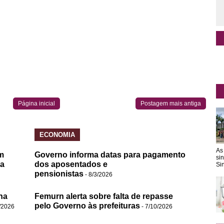
Página inicial
Postagem mais antiga
ECONOMIA
As
m
Governo informa datas para pagamento
si
da
dos aposentados e
Sin
pensionistas
- 8/3/2026
na
Femurn alerta sobre falta de repasse
pelo Governo às prefeituras
/2026
- 7/10/2026