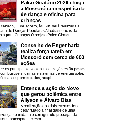
Palco Giratório 2026 chega
a Mossoró com espetáculo
de dança e oficina para
crianças
 sábado, 1º de agosto, às 14h, será realizada a
icina de Danças Populares Afrodiaspóricas da
hia para Crianças O projeto Palco Giratór...
Conselho de Engenharia
realiza força tarefa em
Mossoró com cerca de 600
ações
tre os principais alvos da fiscalização estão postos
 combustíveis, usinas e sistemas de energia solar,
dústrias, supermercados, hospi...
Entenda a ação do Novo
que gerou polêmica entre
Allyson e Álvaro Dias
A realização dos dois eventos teria
desvirtuado a finalidade de uma
nvenção partidária e configurado propaganda
eitoral antecipada Mesm...