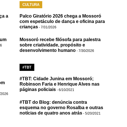
CULTURA
ça a
Palco Giratório 2026 chega a Mossoró
com espetáculo de dança e oficina para
crianças
- 7/31/2026
 um
Mossoró recebe filósofa para palestra
sobre criatividade, propósito e
26
desenvolvimento humano
- 7/30/2026
#TBT
#TBT: Cidade Junina em Mossoró;
om
Robinson Faria e Henrique Alves nas
páginas policiais
- 6/10/2021
/2026
#TBT do Blog: denúncia contra
esquema no governo Rosalba e outras
notícias de quatro anos atrás
- 5/20/2021