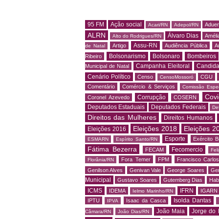
95 FM
Ação social
Adue
Acari/RN
Adepol/RN
ALRN
Álvaro Dias
Amélia
Alto do Rodrigues/RN
Assu-RN
Artigo
Audiência Pública
A
de Natal
Bolsonarismo
Bolsonaro
Bombeiros
Ribeiro
Campanha Eleitoral
Candida
Municipal de Natal
Cenário Político
Censo
CGU
CensoMossoró
Comentário
Comércio & Serviços
Comissão Espec
Covi
Corrupção
Coronel Azevedo
COSERN
Deputados Estaduais
Deputados Federais
De
Direitos das Mulheres
Direitos Humanos
Eleições 2018
Eleições 2
Eleições 2016
Esporte
Exército Br
ESMARN
Espírito Santo/RN
Fátima Bezerra
Fecomercio
FECAM
Fel
Fora Temer
FPM
Francisco Carlo
Florânia/RN
Genilson Alves
Genivan Vale
George Soares
Ger
Municipal
Gustavo Soares
Gutemberg Dias
Hab
ICMS
IFRN
IDEMA
IGARN
Ielmo Marinho/RN
Isolda Dantas
IPTU
Isaac da Casca
IPVA
João Maia
Jorge do 
Câmara/RN
João Dias/RN