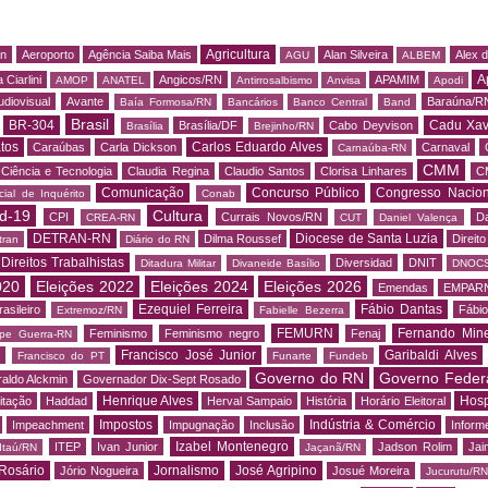
Agricultura
rn
Aeroporto
Agência Saiba Mais
Alan Silveira
Alex 
AGU
ALBEM
A
 Ciarlini
Angicos/RN
APAMIM
AMOP
ANATEL
Antirrosalbismo
Anvisa
Apodi
udiovisual
Avante
Baraúna/R
Baía Formosa/RN
Bancários
Banco Central
Band
Brasil
BR-304
Cadu Xav
Brasília/DF
Cabo Deyvison
Brasília
Brejinho/RN
tos
Carlos Eduardo Alves
Caraúbas
Carla Dickson
Carnaval
Carnaúba-RN
CMM
Ciência e Tecnologia
Claudia Regina
Claudio Santos
Clorisa Linhares
C
Comunicação
Concurso Público
Congresso Nacion
ial de Inquérito
Conab
d-19
Cultura
CPI
Currais Novos/RN
Da
CREA-RN
CUT
Daniel Valença
DETRAN-RN
Diocese de Santa Luzia
Dilma Roussef
Direit
tran
Diário do RN
Direitos Trabalhistas
Diversidad
DNIT
Ditadura Militar
Divaneide Basílio
DNOC
020
Eleições 2022
Eleições 2024
Eleições 2026
Emendas
EMPAR
Ezequiel Ferreira
Fábio Dantas
asileiro
Fábio
Extremoz/RN
Fabielle Bezerra
FEMURN
Fernando Mine
Feminismo
Feminismo negro
Fenaj
ipe Guerra-RN
Francisco José Junior
Garibaldi Alves
s
Francisco do PT
Funarte
Fundeb
Governo do RN
Governo Feder
aldo Alckmin
Governador Dix-Sept Rosado
Henrique Alves
Hosp
itação
Haddad
Herval Sampaio
História
Horário Eleitoral
Impostos
Indústria & Comércio
Impeachment
Impugnação
Inclusão
Informe
Izabel Montenegro
ITEP
Ivan Junior
Jadson Rolim
Jai
Itaú/RN
Jaçanã/RN
Rosário
Jornalismo
José Agripino
Jório Nogueira
Josué Moreira
Jucurutu/RN