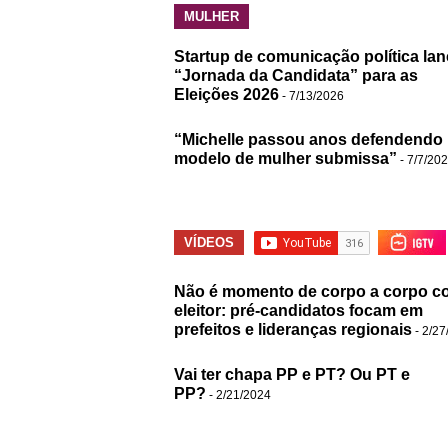
MULHER
Startup de comunicação política lan
“Jornada da Candidata” para as
Eleições 2026
- 7/13/2026
“Michelle passou anos defendendo
modelo de mulher submissa”
- 7/7/20
VÍDEOS
Não é momento de corpo a corpo c
eleitor: pré-candidatos focam em
prefeitos e lideranças regionais
- 2/27
Vai ter chapa PP e PT? Ou PT e
PP?
- 2/21/2024