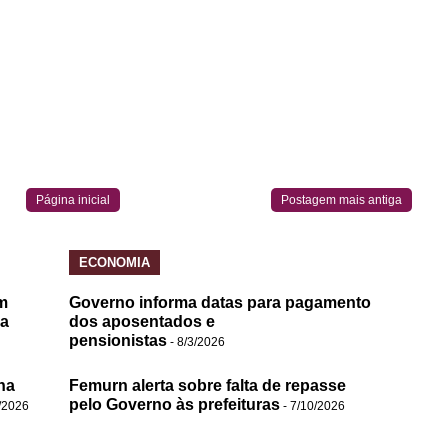
Página inicial
Postagem mais antiga
ECONOMIA
m
Governo informa datas para pagamento
da
dos aposentados e
pensionistas
- 8/3/2026
na
Femurn alerta sobre falta de repasse
pelo Governo às prefeituras
/2026
- 7/10/2026