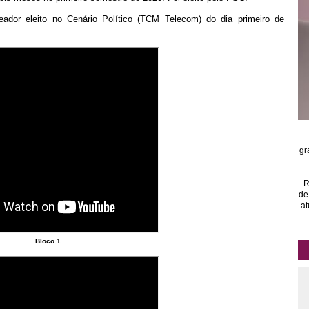
eador eleito no Cenário Político (TCM Telecom) do dia primeiro de
gr
R
de
at
Bloco 1