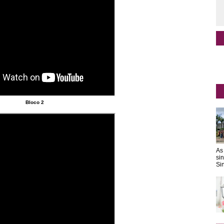
Bloco 2
As
si
Sin