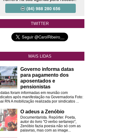
(84) 988 280 656
TWITTER
MAIS LIDAS
Governo informa datas
para pagamento dos
aposentados e
pensionistas
 datas foram informadas em reunião com
ndicatos após manifestação na Governadoria Foto:
ai RN A mobilização realizada por sindicatos ...
O adeus a Zenóbio
Documentarista. Repórter. Poeta,
autor do livro "O verbo sertanejo",
Zenóbio fazia poesia não só com as
palavras, mas com as image...