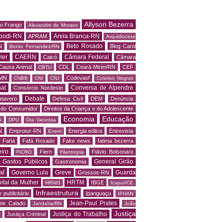
Allyson Bezerra
do Frango
Alexandre de Moraes
podi-RN
Areia Branca-RN
APRAM
Arquidiocese
Beto Rosado
N
Blog Carol
Bento Fernandes/RN
ier
CAERN
Câmara Federal
Caicó
Câmara
Causa Animal
CDL
Ceará-Mirim/RN
CEF
CBTU
MN
Codevasf
CNBB
CNI
CNJ
Coletivo Negras
al
Conversa de Alpendre
Consórcio Nordeste
Debate
tavero
Defesa Civil
DEM
Denúncia
o do Consumidor
Direitos da Criança e do Adolescente
Economia
Educação
S
DPU
Dra Vanessa
N
Emprotur-RN
Energia eólica
Entrevista
Enem
 Faria
Fafá Rosado
Fake news
fatima bezerra
iro
Fiern
Flávio Bolsonaro
FICRO
Filantropia
Gastos Públicos
General Girão
Gastronomia
al
Governo Lula
Greve
Guarda
Grossos-RN
ital da Mulher
HRTM
IBGE
HRNIS
Icapuí/CE
Infraestrutura
 publicitário
Ipanguaçu
IPHAN
Jean-Paul Prates
me Calado
Jandaíra/RN
João
Justiça
Justiça do Trabalho
Justiça Criminal