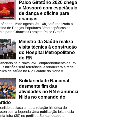
Palco Giratório 2026 chega
a Mossoró com espetáculo
de dança e oficina para
crianças
 sábado, 1º de agosto, às 14h, será realizada a
icina de Danças Populares Afrodiaspóricas da
hia para Crianças O projeto Palco Giratór...
Ministro da Saúde realiza
visita técnica à construção
do Hospital Metropolitano
do RN
nanciado pelo Novo PAC, empreendimento de R$
0,7 milhões será referência e fortalecerá a rede
blica de saúde no Rio Grande do Norte A...
Solidariedade Nacional
desmente fim das
atividades no RN e anuncia
Nilda no comando do
rtido
partido destaca ainda a relação histórica de
lyson com a legenda Uma publicação feita nesta
nta-feira (30) no perfil do Solidariedade...