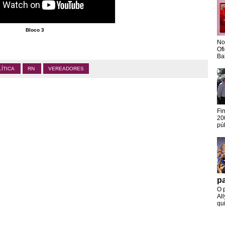
Bloco 3
No
Of
Ba
LÍTICA
RN
VEREADORES
Fi
20
pú
pa
O 
Al
qui