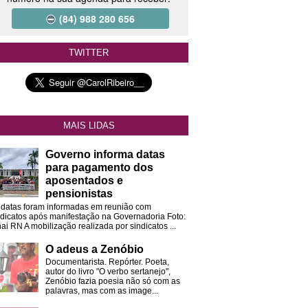
(84) 988 280 656
TWITTER
MAIS LIDAS
Governo informa datas
para pagamento dos
aposentados e
pensionistas
 datas foram informadas em reunião com
ndicatos após manifestação na Governadoria Foto:
ai RN A mobilização realizada por sindicatos ...
O adeus a Zenóbio
Documentarista. Repórter. Poeta,
autor do livro "O verbo sertanejo",
Zenóbio fazia poesia não só com as
palavras, mas com as image...