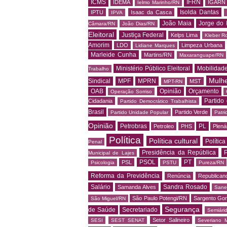
ICMS
IFRN
IDEMA
IGARN
Ielmo Marinho/RN
Isolda Dantas
IPTU
Isaac da Casca
IPVA
João Maia
Jorge do 
Câmara/RN
João Dias/RN
Eleitoral
Justiça Federal
Kelps Lima
Kleber R
Amorim
LDO
Limpeza Urbana
Lidiane Marques
Marleide Cunha
Martins/RN
Maxaranguape/RN
Ministério Público Eleitoral
Mobilidad
Trabalho
Mulh
Sindical
MPF
MPRN
MST
MPT-RN
OAB
Opinião
Orçamento
Operação Sorriso
Partido
Cidadania
Partido Democrático Trabalhista
Brasil
Partido Verde
Partido Unidade Popular
Patri
Opinião
Petrobras
PL
Petroleo
PHS
Plená
Política
Política cultural
Política
Penal
Presidência da República
P
Municipal de Lajes
PSOL
PT
PSL
Psicologia
PSTU
Pureza/RN
Reforma da Previdência
Renúncia
Republican
Salário
Sandra Rosado
Samanda Alves
Sane
São Paulo Potengi/RN
Sargento Go
São Miguel/RN
Segurança
de Saúde
Secretariado
Semiári
Setor Salineiro
SESI
SEST SENAT
Severiano 