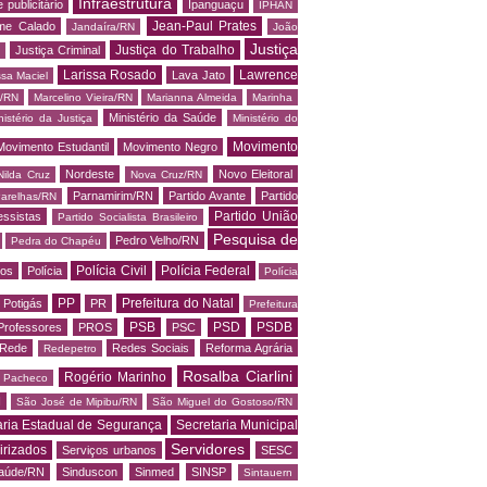
Infraestrutura
 publicitário
Ipanguaçu
IPHAN
Jean-Paul Prates
me Calado
Jandaíra/RN
João
Justiça
Justiça do Trabalho
Justiça Criminal
Larissa Rosado
Lawrence
Lava Jato
ssa Maciel
s/RN
Marcelino Vieira/RN
Marianna Almeida
Marinha
Ministério da Saúde
nistério da Justiça
Ministério do
Movimento
Movimento Estudantil
Movimento Negro
Nordeste
Novo Eleitoral
Nilda Cruz
Nova Cruz/RN
Parnamirim/RN
Partido Avante
Partido
arelhas/RN
Partido União
essistas
Partido Socialista Brasileiro
Pesquisa de
Pedro Velho/RN
Pedra do Chapéu
Polícia Civil
Polícia Federal
os
Polícia
Polícia
PP
Prefeitura do Natal
Potigás
PR
Prefeitura
PSB
PSD
PSDB
Professores
PROS
PSC
Rede
Redes Sociais
Reforma Agrária
Redepetro
Rosalba Ciarlini
Rogério Marinho
o Pacheco
N
São José de Mipibu/RN
São Miguel do Gostoso/RN
aria Estadual de Segurança
Secretaria Municipal
Servidores
irizados
Serviços urbanos
SESC
saúde/RN
Sinduscon
Sinmed
SINSP
Sintauern