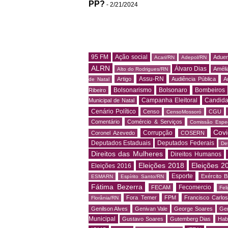
PP?
- 2/21/2024
95 FM
Ação social
Adue
Acari/RN
Adepol/RN
ALRN
Álvaro Dias
Amélia
Alto do Rodrigues/RN
Assu-RN
Artigo
Audiência Pública
A
de Natal
Bolsonarismo
Bolsonaro
Bombeiros
Ribeiro
Campanha Eleitoral
Candida
Municipal de Natal
Cenário Político
Censo
CGU
CensoMossoró
Comentário
Comércio & Serviços
Comissão Espec
Covi
Corrupção
Coronel Azevedo
COSERN
Deputados Estaduais
Deputados Federais
De
Direitos das Mulheres
Direitos Humanos
Eleições 2018
Eleições 2
Eleições 2016
Esporte
Exército Br
ESMARN
Espírito Santo/RN
Fátima Bezerra
Fecomercio
FECAM
Fel
Fora Temer
FPM
Francisco Carlo
Florânia/RN
Genilson Alves
Genivan Vale
George Soares
Ger
Municipal
Gustavo Soares
Gutemberg Dias
Hab