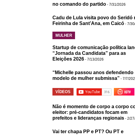
no comando do partido
- 7/31/2026
Cadu de Lula visita povo do Seridó 
Feirinha de Sant’Ana, em Caicó
- 7/30
MULHER
Startup de comunicação política lan
“Jornada da Candidata” para as
Eleições 2026
- 7/13/2026
“Michelle passou anos defendendo
modelo de mulher submissa”
- 7/7/20
VÍDEOS
Não é momento de corpo a corpo c
eleitor: pré-candidatos focam em
prefeitos e lideranças regionais
- 2/27
Vai ter chapa PP e PT? Ou PT e