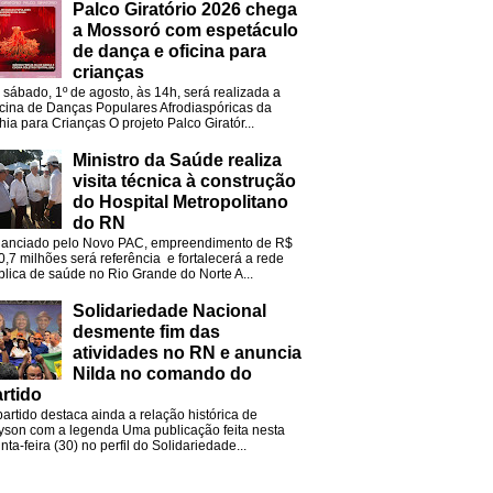
Palco Giratório 2026 chega
a Mossoró com espetáculo
de dança e oficina para
crianças
 sábado, 1º de agosto, às 14h, será realizada a
icina de Danças Populares Afrodiaspóricas da
hia para Crianças O projeto Palco Giratór...
Ministro da Saúde realiza
visita técnica à construção
do Hospital Metropolitano
do RN
nanciado pelo Novo PAC, empreendimento de R$
0,7 milhões será referência e fortalecerá a rede
blica de saúde no Rio Grande do Norte A...
Solidariedade Nacional
desmente fim das
atividades no RN e anuncia
Nilda no comando do
rtido
partido destaca ainda a relação histórica de
lyson com a legenda Uma publicação feita nesta
nta-feira (30) no perfil do Solidariedade...