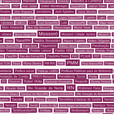
Impostos
Indústria & Comércio
Impeachment
Impugnação
Inclusão
Informe
Izabel Montenegro
ITEP
Ivan Junior
Jadson Rolim
Jai
Itaú/RN
Jaçanã/RN
Rosário
Jornalismo
José Agripino
Jório Nogueira
Josué Moreira
Jucurutu/RN
Lairinho
Lajes
odrigues
Lagoa d'Anta/RN
Lagoa Nova/RN
Lagoa Salgada/RN
Lari
LOA
Lula
Literatura
LMECC
Luís Gomes/RN
Macaíba/RN
Macau
Major Sale
Meio Ambiente
Meio Dia Mossoró
Meteorologia
Michel Temer
Mineração
Mi
Mossoró
e urbana
Mossoró Cidade Junina
Monte Alegre/RN
Mossoró.
er
Natal/RN
Natália Bonavides
Natal
Nayara Gadelha
Neilton Diógenes
Pagamento
Paralisação
Pablo Aires
Ouro Branco/RN
Pânico Moral
Paraíba
P
 dos Trabalhadores
Partido Liberal
Partido MDB
Partido Progr
Partido Novo
Paulinho Freire
PCdoB
Patu/RN
Pau dos Ferros/RN
PcD
PDT
ota
Pecuária
PMM
PM-RN
rio TCM
Plúvia Oliveira
Podem
Pluvia
PMB
Poço Branco/RN
 eleitoral
Política social
Políticas Públicas para as Mulheres
Políticas LGBTs
restação de Contas
PREVI-Mossoró
Previdência Social
Prisão
Procon
Rafael Motta
Reajuste
PV
Racismo
Raimundo Fernandes
Receita Federal
RN
Rio Grande do Norte
Robinson Faria
os
Ricardo Motta
Rodrig
São Gonçalo do Amarante/R
amento Básico
Santana do Matos/RN
Santo Antônio/RN
Saúde
Secretária Estadual de Saúde
Secret
nçalves
SDD
Sebrae
Secom
Senado
Serviços Terce
Seridó
do
Senai
Serra do Mel
Serra Negra do Norte/RN
SindGuardasRN
Sindiserpum
Sindilojas
Sindipetro
Sind
Melo/RN
Sindjorn