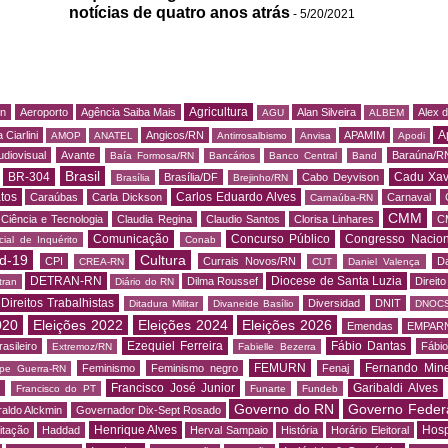
notícias de quatro anos atrás
- 5/20/2021
Agricultura
rn
Aeroporto
Agência Saiba Mais
Alan Silveira
Alex 
AGU
ALBEM
A
 Ciarlini
Angicos/RN
APAMIM
AMOP
ANATEL
Antirrosalbismo
Anvisa
Apodi
udiovisual
Avante
Baraúna/R
Baía Formosa/RN
Bancários
Banco Central
Band
Brasil
BR-304
Cadu Xav
Brasília/DF
Cabo Deyvison
Brasília
Brejinho/RN
tos
Carlos Eduardo Alves
Caraúbas
Carla Dickson
Carnaval
Carnaúba-RN
CMM
Ciência e Tecnologia
Claudia Regina
Claudio Santos
Clorisa Linhares
C
Comunicação
Concurso Público
Congresso Nacion
ial de Inquérito
Conab
d-19
Cultura
CPI
Currais Novos/RN
Da
CREA-RN
CUT
Daniel Valença
DETRAN-RN
Diocese de Santa Luzia
Dilma Roussef
Direit
tran
Diário do RN
Direitos Trabalhistas
Diversidad
DNIT
Ditadura Militar
Divaneide Basílio
DNOC
020
Eleições 2022
Eleições 2024
Eleições 2026
Emendas
EMPAR
Ezequiel Ferreira
Fábio Dantas
asileiro
Fábio
Extremoz/RN
Fabielle Bezerra
FEMURN
Fernando Mine
Feminismo
Feminismo negro
Fenaj
ipe Guerra-RN
Francisco José Junior
Garibaldi Alves
s
Francisco do PT
Funarte
Fundeb
Governo do RN
Governo Feder
aldo Alckmin
Governador Dix-Sept Rosado
Henrique Alves
Hosp
itação
Haddad
Herval Sampaio
História
Horário Eleitoral