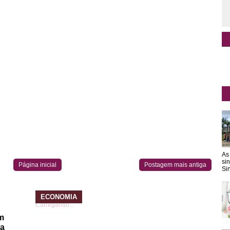
As
si
Página inicial
Postagem mais antiga
Sin
ECONOMIA
Carregando...
m
da