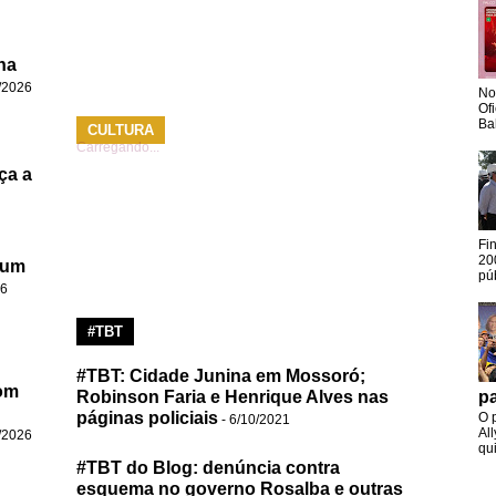
na
/2026
No
Of
Ba
CULTURA
Carregando...
ça a
Fi
20
 um
pú
26
#TBT
#TBT: Cidade Junina em Mossoró;
om
pa
Robinson Faria e Henrique Alves nas
páginas policiais
O 
- 6/10/2021
Al
/2026
qui
#TBT do Blog: denúncia contra
esquema no governo Rosalba e outras