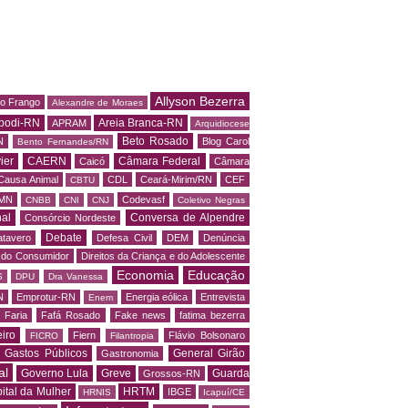
Allyson Bezerra
do Frango
Alexandre de Moraes
podi-RN
Areia Branca-RN
APRAM
Arquidiocese
Beto Rosado
N
Blog Carol
Bento Fernandes/RN
ier
CAERN
Câmara Federal
Caicó
Câmara
Causa Animal
CDL
Ceará-Mirim/RN
CEF
CBTU
MN
Codevasf
CNBB
CNI
CNJ
Coletivo Negras
al
Conversa de Alpendre
Consórcio Nordeste
Debate
tavero
Defesa Civil
DEM
Denúncia
o do Consumidor
Direitos da Criança e do Adolescente
Economia
Educação
S
DPU
Dra Vanessa
N
Emprotur-RN
Energia eólica
Entrevista
Enem
 Faria
Fafá Rosado
Fake news
fatima bezerra
iro
Fiern
Flávio Bolsonaro
FICRO
Filantropia
Gastos Públicos
General Girão
Gastronomia
al
Governo Lula
Greve
Guarda
Grossos-RN
ital da Mulher
HRTM
IBGE
HRNIS
Icapuí/CE