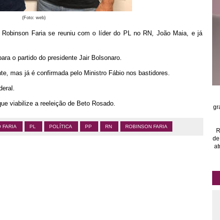
(Foto: web)
,
Robinson Faria se reuniu com o líder do PL no RN, João Maia, e já
ra o partido do presidente Jair Bolsonaro.
nte, mas já é confirmada pelo Ministro Fábio nos bastidores.
deral.
e viabilize a reeleição de Beto Rosado.
gr
O FARIA
PL
POLÍTICA
PP
RN
ROBINSON FARIA
R
de
at