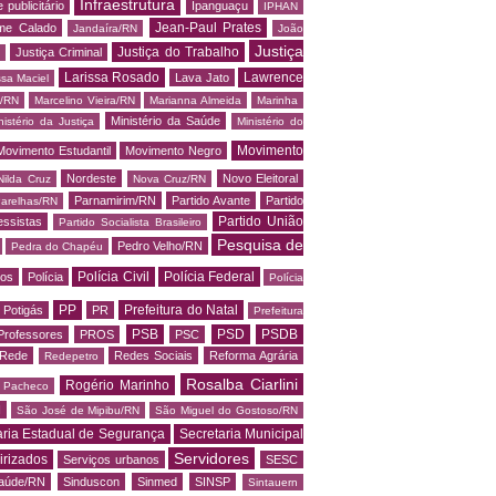
Infraestrutura
 publicitário
Ipanguaçu
IPHAN
Jean-Paul Prates
me Calado
Jandaíra/RN
João
Justiça
Justiça do Trabalho
Justiça Criminal
Larissa Rosado
Lawrence
Lava Jato
ssa Maciel
s/RN
Marcelino Vieira/RN
Marianna Almeida
Marinha
Ministério da Saúde
nistério da Justiça
Ministério do
Movimento
Movimento Estudantil
Movimento Negro
Nordeste
Novo Eleitoral
Nilda Cruz
Nova Cruz/RN
Parnamirim/RN
Partido Avante
Partido
arelhas/RN
Partido União
essistas
Partido Socialista Brasileiro
Pesquisa de
Pedro Velho/RN
Pedra do Chapéu
Polícia Civil
Polícia Federal
os
Polícia
Polícia
PP
Prefeitura do Natal
Potigás
PR
Prefeitura
PSB
PSD
PSDB
Professores
PROS
PSC
Rede
Redes Sociais
Reforma Agrária
Redepetro
Rosalba Ciarlini
Rogério Marinho
o Pacheco
N
São José de Mipibu/RN
São Miguel do Gostoso/RN
aria Estadual de Segurança
Secretaria Municipal
Servidores
irizados
Serviços urbanos
SESC
saúde/RN
Sinduscon
Sinmed
SINSP
Sintauern