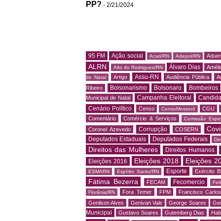
PP?
- 2/21/2024
95 FM
Ação social
Adue
Acari/RN
Adepol/RN
ALRN
Álvaro Dias
Amélia
Alto do Rodrigues/RN
Assu-RN
Artigo
Audiência Pública
A
de Natal
Bolsonarismo
Bolsonaro
Bombeiros
Ribeiro
Campanha Eleitoral
Candida
Municipal de Natal
Cenário Político
Censo
CGU
CensoMossoró
Comentário
Comércio & Serviços
Comissão Espec
Covi
Corrupção
Coronel Azevedo
COSERN
Deputados Estaduais
Deputados Federais
De
Direitos das Mulheres
Direitos Humanos
Eleições 2018
Eleições 2
Eleições 2016
Esporte
Exército Br
ESMARN
Espírito Santo/RN
Fátima Bezerra
Fecomercio
FECAM
Fel
Fora Temer
FPM
Francisco Carlo
Florânia/RN
Genilson Alves
Genivan Vale
George Soares
Ger
Municipal
Gustavo Soares
Gutemberg Dias
Hab