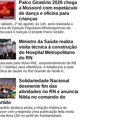
Palco Giratório 2026 chega
a Mossoró com espetáculo
de dança e oficina para
crianças
 sábado, 1º de agosto, às 14h, será realizada a
icina de Danças Populares Afrodiaspóricas da
hia para Crianças O projeto Palco Giratór...
Ministro da Saúde realiza
visita técnica à construção
do Hospital Metropolitano
do RN
nanciado pelo Novo PAC, empreendimento de R$
0,7 milhões será referência e fortalecerá a rede
blica de saúde no Rio Grande do Norte A...
Solidariedade Nacional
desmente fim das
atividades no RN e anuncia
Nilda no comando do
rtido
partido destaca ainda a relação histórica de
lyson com a legenda Uma publicação feita nesta
nta-feira (30) no perfil do Solidariedade...