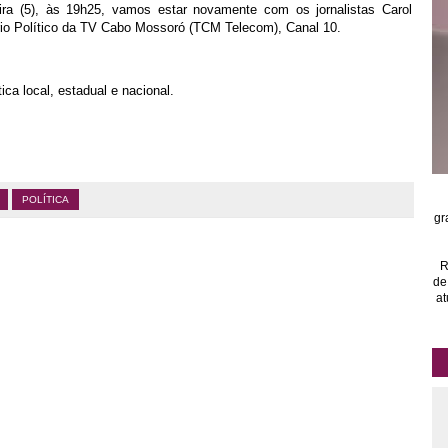
ira (5), às 19h25, vamos estar novamente com os jornalistas Carol
io Político da TV Cabo Mossoró (TCM Telecom), Canal 10.
ca local, estadual e nacional.
POLÍTICA
gr
R
de
at