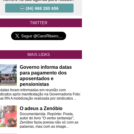
(84) 988 280 656
TWITTER
MAIS LIDAS
Governo informa datas
para pagamento dos
aposentados e
pensionistas
 datas foram informadas em reunião com
ndicatos após manifestação na Governadoria Foto:
ai RN A mobilização realizada por sindicatos ...
O adeus a Zenóbio
Documentarista. Repórter. Poeta,
autor do livro "O verbo sertanejo",
Zenóbio fazia poesia não só com as
palavras, mas com as image...