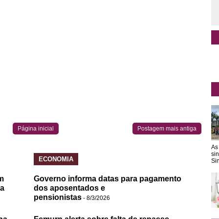
Página inicial
Postagem mais antiga
As
si
ECONOMIA
Sin
m
Governo informa datas para pagamento
da
dos aposentados e
pensionistas
- 8/3/2026