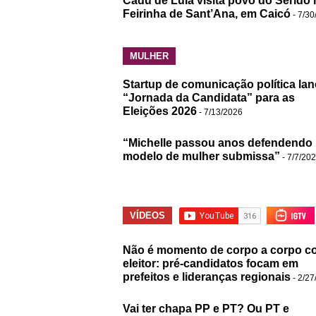
Cadu de Lula visita povo do Seridó 
Feirinha de Sant’Ana, em Caicó
- 7/30
MULHER
Startup de comunicação política lan
“Jornada da Candidata” para as
Eleições 2026
- 7/13/2026
“Michelle passou anos defendendo
modelo de mulher submissa”
- 7/7/20
VÍDEOS
Não é momento de corpo a corpo c
eleitor: pré-candidatos focam em
prefeitos e lideranças regionais
- 2/27
Vai ter chapa PP e PT? Ou PT e