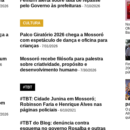
na
Femurn alerta sobre falta de repasse
pelo Governo às prefeituras
/2026
- 7/10/2026
CULTURA
No
Of
Ba
ça a
Palco Giratório 2026 chega a Mossoró
com espetáculo de dança e oficina para
crianças
- 7/31/2026
 um
Mossoró recebe filósofa para palestra
sobre criatividade, propósito e
Fi
26
20
desenvolvimento humano
- 7/30/2026
pú
#TBT
#TBT: Cidade Junina em Mossoró;
om
pa
Robinson Faria e Henrique Alves nas
páginas policiais
O 
- 6/10/2021
Al
/2026
qui
#TBT do Blog: denúncia contra
esquema no governo Rosalba e outras