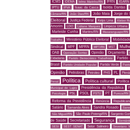
ICMS
IFRN
IDEMA
IGARN
Ielmo Marinho/RN
Isolda Dantas
IPTU
Isaac da Casca
IPVA
João Maia
Jorge do 
Câmara/RN
João Dias/RN
Eleitoral
Justiça Federal
Kelps Lima
Kleber R
Amorim
LDO
Limpeza Urbana
Lidiane Marques
Marleide Cunha
Martins/RN
Maxaranguape/RN
Ministério Público Eleitoral
Mobilidad
Trabalho
Mulh
Sindical
MPF
MPRN
MST
MPT-RN
OAB
Opinião
Orçamento
Operação Sorriso
Partido
Cidadania
Partido Democrático Trabalhista
Brasil
Partido Verde
Partido Unidade Popular
Patri
Opinião
Petrobras
PL
Petroleo
PHS
Plená
Política
Política cultural
Política
Penal
Presidência da República
P
Municipal de Lajes
PSOL
PT
PSL
Psicologia
PSTU
Pureza/RN
Reforma da Previdência
Renúncia
Republican
Salário
Sandra Rosado
Samanda Alves
Sane
São Paulo Potengi/RN
Sargento Go
São Miguel/RN
Segurança
de Saúde
Secretariado
Semiári
Setor Salineiro
SESI
SEST SENAT
Severiano 