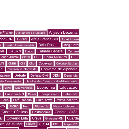
Allyson Bezerra
do Frango
Alexandre de Moraes
podi-RN
Areia Branca-RN
APRAM
Arquidiocese
Beto Rosado
N
Blog Carol
Bento Fernandes/RN
ier
CAERN
Câmara Federal
Caicó
Câmara
Causa Animal
CDL
Ceará-Mirim/RN
CEF
CBTU
MN
Codevasf
CNBB
CNI
CNJ
Coletivo Negras
al
Conversa de Alpendre
Consórcio Nordeste
Debate
tavero
Defesa Civil
DEM
Denúncia
o do Consumidor
Direitos da Criança e do Adolescente
Economia
Educação
S
DPU
Dra Vanessa
N
Emprotur-RN
Energia eólica
Entrevista
Enem
 Faria
Fafá Rosado
Fake news
fatima bezerra
iro
Fiern
Flávio Bolsonaro
FICRO
Filantropia
Gastos Públicos
General Girão
Gastronomia
al
Governo Lula
Greve
Guarda
Grossos-RN
ital da Mulher
HRTM
IBGE
HRNIS
Icapuí/CE