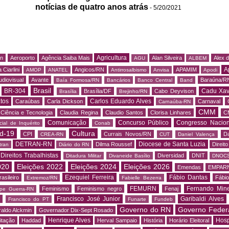
notícias de quatro anos atrás
- 5/20/2021
Agricultura
rn
Aeroporto
Agência Saiba Mais
Alan Silveira
Alex 
AGU
ALBEM
A
 Ciarlini
Angicos/RN
APAMIM
AMOP
ANATEL
Antirrosalbismo
Anvisa
Apodi
udiovisual
Avante
Baraúna/R
Baía Formosa/RN
Bancários
Banco Central
Band
Brasil
BR-304
Cadu Xav
Brasília/DF
Cabo Deyvison
Brasília
Brejinho/RN
tos
Carlos Eduardo Alves
Caraúbas
Carla Dickson
Carnaval
Carnaúba-RN
CMM
Ciência e Tecnologia
Claudia Regina
Claudio Santos
Clorisa Linhares
C
Comunicação
Concurso Público
Congresso Nacion
ial de Inquérito
Conab
d-19
Cultura
CPI
Currais Novos/RN
Da
CREA-RN
CUT
Daniel Valença
DETRAN-RN
Diocese de Santa Luzia
Dilma Roussef
Direit
tran
Diário do RN
Direitos Trabalhistas
Diversidad
DNIT
Ditadura Militar
Divaneide Basílio
DNOC
020
Eleições 2022
Eleições 2024
Eleições 2026
Emendas
EMPAR
Ezequiel Ferreira
Fábio Dantas
asileiro
Fábio
Extremoz/RN
Fabielle Bezerra
FEMURN
Fernando Mine
Feminismo
Feminismo negro
Fenaj
ipe Guerra-RN
Francisco José Junior
Garibaldi Alves
s
Francisco do PT
Funarte
Fundeb
Governo do RN
Governo Feder
aldo Alckmin
Governador Dix-Sept Rosado
Henrique Alves
Hosp
itação
Haddad
Herval Sampaio
História
Horário Eleitoral