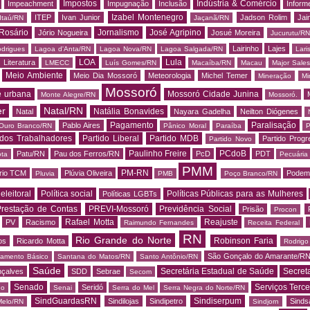
Impostos
Indústria & Comércio
Impeachment
Impugnação
Inclusão
Informe
Izabel Montenegro
ITEP
Ivan Junior
Jadson Rolim
Jai
Itaú/RN
Jaçanã/RN
Rosário
Jornalismo
José Agripino
Jório Nogueira
Josué Moreira
Jucurutu/RN
Lairinho
Lajes
odrigues
Lagoa d'Anta/RN
Lagoa Nova/RN
Lagoa Salgada/RN
Lari
LOA
Lula
Literatura
LMECC
Luís Gomes/RN
Macaíba/RN
Macau
Major Sale
Meio Ambiente
Meio Dia Mossoró
Meteorologia
Michel Temer
Mineração
Mi
Mossoró
e urbana
Mossoró Cidade Junina
Monte Alegre/RN
Mossoró.
er
Natal/RN
Natália Bonavides
Natal
Nayara Gadelha
Neilton Diógenes
Pagamento
Paralisação
Pablo Aires
Ouro Branco/RN
Pânico Moral
Paraíba
P
 dos Trabalhadores
Partido Liberal
Partido MDB
Partido Progr
Partido Novo
Paulinho Freire
PCdoB
Patu/RN
Pau dos Ferros/RN
PcD
PDT
ota
Pecuária
PMM
PM-RN
rio TCM
Plúvia Oliveira
Podem
Pluvia
PMB
Poço Branco/RN
 eleitoral
Política social
Políticas Públicas para as Mulheres
Políticas LGBTs
restação de Contas
PREVI-Mossoró
Previdência Social
Prisão
Procon
Rafael Motta
Reajuste
PV
Racismo
Raimundo Fernandes
Receita Federal
RN
Rio Grande do Norte
Robinson Faria
os
Ricardo Motta
Rodrig
São Gonçalo do Amarante/R
amento Básico
Santana do Matos/RN
Santo Antônio/RN
Saúde
Secretária Estadual de Saúde
Secret
nçalves
SDD
Sebrae
Secom
Senado
Serviços Terce
Seridó
do
Senai
Serra do Mel
Serra Negra do Norte/RN
SindGuardasRN
Sindiserpum
Sindilojas
Sindipetro
Sind
Melo/RN
Sindjorn