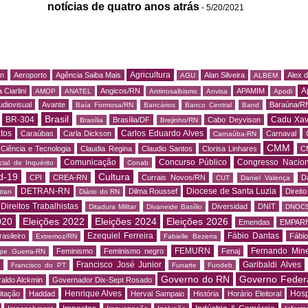
notícias de quatro anos atrás
- 5/20/2021
Agricultura
rn
Aeroporto
Agência Saiba Mais
Alan Silveira
Alex 
AGU
ALBEM
A
 Ciarlini
Angicos/RN
APAMIM
AMOP
ANATEL
Antirrosalbismo
Anvisa
Apodi
udiovisual
Avante
Baraúna/R
Baía Formosa/RN
Bancários
Banco Central
Band
Brasil
BR-304
Cadu Xav
Brasília/DF
Cabo Deyvison
Brasília
Brejinho/RN
tos
Carlos Eduardo Alves
Caraúbas
Carla Dickson
Carnaval
Carnaúba-RN
CMM
Ciência e Tecnologia
Claudia Regina
Claudio Santos
Clorisa Linhares
C
Comunicação
Concurso Público
Congresso Nacion
ial de Inquérito
Conab
d-19
Cultura
CPI
CREA-RN
Currais Novos/RN
D
CUT
Daniel Valença
DETRAN-RN
Diocese de Santa Luzia
Dilma Roussef
Direit
tran
Diário do RN
Direitos Trabalhistas
Diversidad
DNIT
Ditadura Militar
Divaneide Basílio
DNOC
020
Eleições 2022
Eleições 2024
Eleições 2026
Emendas
EMPAR
Ezequiel Ferreira
Fábio Dantas
asileiro
Fábio
Extremoz/RN
Fabielle Bezerra
FEMURN
Fernando Mine
Feminismo
Feminismo negro
Fenaj
ipe Guerra-RN
Francisco José Junior
Garibaldi Alves
s
Francisco do PT
Funarte
Fundeb
Governo do RN
Governo Feder
aldo Alckmin
Governador Dix-Sept Rosado
Henrique Alves
Hosp
itação
Haddad
Herval Sampaio
História
Horário Eleitoral