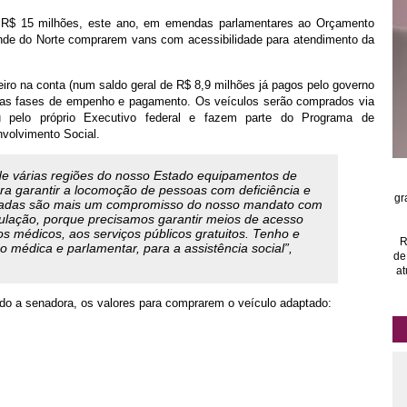
 R$ 15 milhões, este ano, em emendas parlamentares ao Orçamento
ande do Norte comprarem vans com acessibilidade para atendimento da
heiro na conta (num saldo geral de R$ 8,9 milhões já pagos pelo governo
 nas fases de empenho e pagamento. Os veículos serão comprados via
 ou pelo próprio Executivo federal e fazem parte do Programa de
nvolvimento Social.
de várias regiões do nosso Estado equipamentos de
ra garantir a locomoção de pessoas com deficiência e
gr
ptadas são mais um compromisso do nosso mandato com
pulação, porque precisamos garantir meios de acesso
os médicos, aos serviços públicos gratuitos. Tenho e
R
o médica e parlamentar, para a assistência social”,
de
at
do a senadora, os valores para comprarem o veículo adaptado: