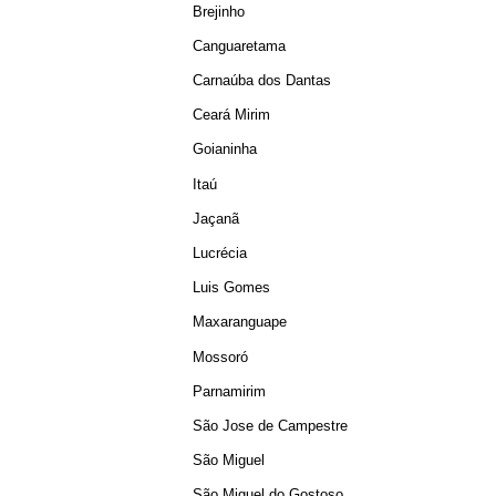
Brejinho
Canguaretama
Carnaúba dos Dantas
Ceará Mirim
Goianinha
Itaú
Jaçanã
Lucrécia
Luis Gomes
Maxaranguape
Mossoró
Parnamirim
São Jose de Campestre
São Miguel
São Miguel do Gostoso