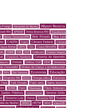
Allyson Bezerra
do Frango
Alexandre de Moraes
podi-RN
Areia Branca-RN
APRAM
Arquidiocese
Beto Rosado
N
Blog Carol
Bento Fernandes/RN
ier
CAERN
Câmara Federal
Caicó
Câmara
Causa Animal
CDL
Ceará-Mirim/RN
CEF
CBTU
MN
Codevasf
CNBB
CNI
CNJ
Coletivo Negras
al
Conversa de Alpendre
Consórcio Nordeste
Debate
atavero
Defesa Civil
DEM
Denúncia
o do Consumidor
Direitos da Criança e do Adolescente
Economia
Educação
S
DPU
Dra Vanessa
N
Emprotur-RN
Energia eólica
Entrevista
Enem
 Faria
Fafá Rosado
Fake news
fatima bezerra
iro
Fiern
Flávio Bolsonaro
FICRO
Filantropia
Gastos Públicos
General Girão
Gastronomia
al
Governo Lula
Greve
Guarda
Grossos-RN
ital da Mulher
HRTM
IBGE
HRNIS
Icapuí/CE