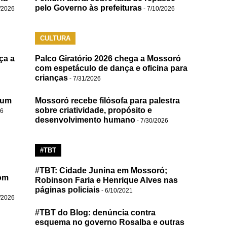
pelo Governo às prefeituras
/2026
- 7/10/2026
CULTURA
ça a
Palco Giratório 2026 chega a Mossoró
com espetáculo de dança e oficina para
crianças
- 7/31/2026
 um
Mossoró recebe filósofa para palestra
sobre criatividade, propósito e
26
desenvolvimento humano
- 7/30/2026
#TBT
#TBT: Cidade Junina em Mossoró;
om
Robinson Faria e Henrique Alves nas
páginas policiais
- 6/10/2021
/2026
#TBT do Blog: denúncia contra
esquema no governo Rosalba e outras