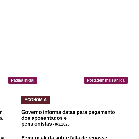
Página inicial
Postagem mais antiga
ECONOMIA
m
Governo informa datas para pagamento
da
dos aposentados e
pensionistas
- 8/3/2026
na
Femurn alerta sobre falta de repasse