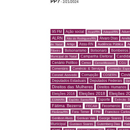
PP?
- 2/21/2024
95 FM
Ação social
Adue
Acari/RN
Adepol/RN
ALRN
Álvaro Dias
Amélia
Alto do Rodrigues/RN
Assu-RN
Artigo
Audiência Pública
A
de Natal
Bolsonarismo
Bolsonaro
Bombeiros
Ribeiro
Campanha Eleitoral
Candida
Municipal de Natal
Cenário Político
Censo
CGU
CensoMossoró
Comentário
Comércio & Serviços
Comissão Espec
Covi
Corrupção
Coronel Azevedo
COSERN
Deputados Estaduais
Deputados Federais
De
Direitos das Mulheres
Direitos Humanos
Eleições 2018
Eleições 2
Eleições 2016
Esporte
Exército Br
ESMARN
Espírito Santo/RN
Fátima Bezerra
Fecomercio
FECAM
Fel
Fora Temer
FPM
Francisco Carlo
Florânia/RN
Genilson Alves
Genivan Vale
George Soares
Ger
Municipal
Gustavo Soares
Gutemberg Dias
Hab