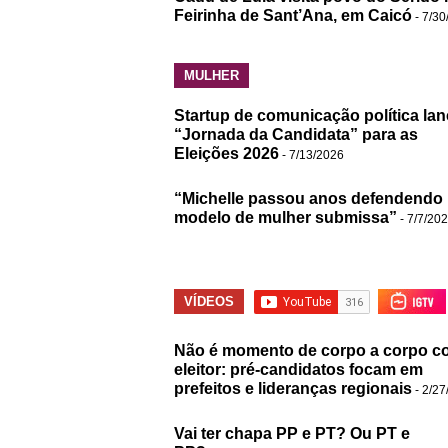
Feirinha de Sant’Ana, em Caicó
- 7/30
MULHER
Startup de comunicação política lan
“Jornada da Candidata” para as
Eleições 2026
- 7/13/2026
“Michelle passou anos defendendo
modelo de mulher submissa”
- 7/7/20
VÍDEOS
Não é momento de corpo a corpo c
eleitor: pré-candidatos focam em
prefeitos e lideranças regionais
- 2/27
Vai ter chapa PP e PT? Ou PT e