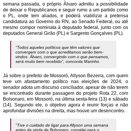
semana passada, o próprio Álvaro admitiu a possibilidade
de deixar o Republicanos e seguir rumo a um partido como
o PL, onde tem aliados, e poderá viabilizar a pretensa
candidatura ao Governo do RN, ao Senado Federal, ou até
mesmo compor nominata à deputado federal, junto com os
deputados General Girão (PL) e Sargento Gonçalves (PL).
“Todos aqueles políticos que têm valores que
convergem com o que acreditamos serão bem-
vindos. Álvaro, convergindo com o que pensamos,
será muito bem recebido”, concorda Marinho.
Já sobre o prefeito de Mossoró, Allyson Bezerra, com quem
teve um afastamento político nas eleições de 2024, o
senador adota um discurso conciliador, apesar de não terem
se encontrado durante passagem do projeto Rota 22, com
Bolsonaro, em Mossoró, na última sexta-feira (13) e sábado
(14). Segundo ele, o objetivo agora é reunir forças e não
aprofundar divisões na direita, mas houve um desencontro.
“Tive o cuidado de ligar para Allyson uma semana
antes da vinda de Bolsonaro, convidei para o