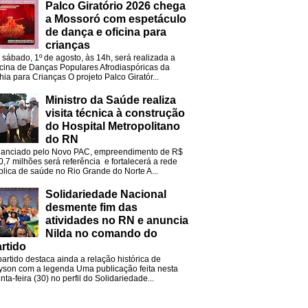
Palco Giratório 2026 chega
a Mossoró com espetáculo
de dança e oficina para
crianças
 sábado, 1º de agosto, às 14h, será realizada a
icina de Danças Populares Afrodiaspóricas da
hia para Crianças O projeto Palco Giratór...
Ministro da Saúde realiza
visita técnica à construção
do Hospital Metropolitano
do RN
nanciado pelo Novo PAC, empreendimento de R$
0,7 milhões será referência e fortalecerá a rede
blica de saúde no Rio Grande do Norte A...
Solidariedade Nacional
desmente fim das
atividades no RN e anuncia
Nilda no comando do
rtido
partido destaca ainda a relação histórica de
lyson com a legenda Uma publicação feita nesta
nta-feira (30) no perfil do Solidariedade...