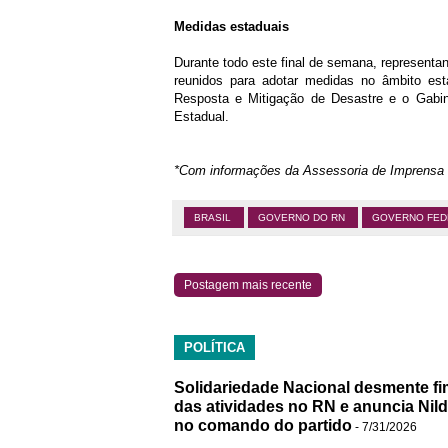
Medidas estaduais
Durante todo este final de semana, represent
reunidos para adotar medidas no âmbito est
Resposta e Mitigação de Desastre e o Gabin
Estadual.
*Com informações da Assessoria de Imprensa
BRASIL
GOVERNO DO RN
GOVERNO FE
Postagem mais recente
POLÍTICA
Solidariedade Nacional desmente fi
das atividades no RN e anuncia Nil
no comando do partido
- 7/31/2026