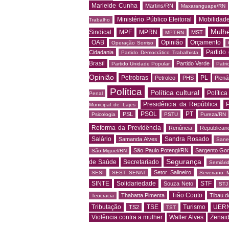
Marleide Cunha
Martins/RN
Maxaranguape/RN
Ministério Público Eleitoral
Mobilidad
Trabalho
Mulh
Sindical
MPF
MPRN
MST
MPT-RN
OAB
Opinião
Orçamento
Operação Sorriso
Partido
Cidadania
Partido Democrático Trabalhista
Brasil
Partido Verde
Partido Unidade Popular
Patri
Opinião
Petrobras
PL
Petroleo
PHS
Plená
Política
Política cultural
Política
Penal
Presidência da República
P
Municipal de Lajes
PSOL
PT
PSL
Psicologia
PSTU
Pureza/RN
Reforma da Previdência
Renúncia
Republican
Salário
Sandra Rosado
Samanda Alves
Sane
São Paulo Potengi/RN
Sargento Go
São Miguel/RN
Segurança
de Saúde
Secretariado
Semiári
Setor Salineiro
SESI
SEST SENAT
Severiano 
SINTE
Solidariedade
STF
Souza Neto
STJ
Tião Couto
Thabatta Pimenta
Tibau d
Teocracia
Tributação
TSE
Turismo
UER
TS2
TST
Violência contra a mulher
Walter Alves
Zenai