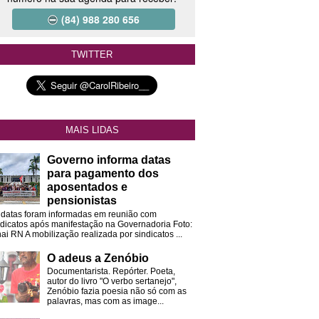
(84) 988 280 656
TWITTER
MAIS LIDAS
Governo informa datas
para pagamento dos
aposentados e
pensionistas
 datas foram informadas em reunião com
ndicatos após manifestação na Governadoria Foto:
ai RN A mobilização realizada por sindicatos ...
O adeus a Zenóbio
Documentarista. Repórter. Poeta,
autor do livro "O verbo sertanejo",
Zenóbio fazia poesia não só com as
palavras, mas com as image...