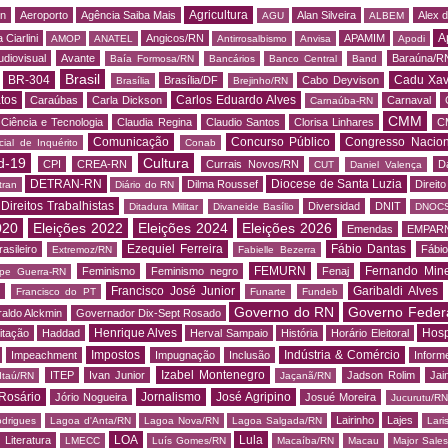
Agricultura
rn
Aeroporto
Agência Saiba Mais
Alan Silveira
Alex 
AGU
ALBEM
A
 Ciarlini
Angicos/RN
APAMIM
AMOP
ANATEL
Antirrosalbismo
Anvisa
Apodi
udiovisual
Avante
Baraúna/R
Baía Formosa/RN
Bancários
Banco Central
Band
Brasil
BR-304
Cadu Xav
Brasília/DF
Cabo Deyvison
Brasília
Brejinho/RN
tos
Carlos Eduardo Alves
Caraúbas
Carla Dickson
Carnaval
Carnaúba-RN
CMM
Ciência e Tecnologia
Claudia Regina
Claudio Santos
Clorisa Linhares
C
Comunicação
Concurso Público
Congresso Nacion
ial de Inquérito
Conab
d-19
Cultura
CPI
CREA-RN
Currais Novos/RN
D
CUT
Daniel Valença
DETRAN-RN
Diocese de Santa Luzia
Dilma Roussef
Direit
tran
Diário do RN
Direitos Trabalhistas
Diversidad
DNIT
Ditadura Militar
Divaneide Basílio
DNOC
020
Eleições 2022
Eleições 2024
Eleições 2026
Emendas
EMPAR
Ezequiel Ferreira
Fábio Dantas
asileiro
Fábio
Extremoz/RN
Fabielle Bezerra
FEMURN
Fernando Mine
Feminismo
Feminismo negro
Fenaj
ipe Guerra-RN
Francisco José Junior
Garibaldi Alves
s
Francisco do PT
Funarte
Fundeb
Governo do RN
Governo Feder
aldo Alckmin
Governador Dix-Sept Rosado
Henrique Alves
Hosp
itação
Haddad
Herval Sampaio
História
Horário Eleitoral
Impostos
Indústria & Comércio
Impeachment
Impugnação
Inclusão
Informe
Izabel Montenegro
ITEP
Ivan Junior
Jadson Rolim
Jai
Itaú/RN
Jaçanã/RN
Rosário
Jornalismo
José Agripino
Jório Nogueira
Josué Moreira
Jucurutu/RN
Lairinho
Lajes
odrigues
Lagoa d'Anta/RN
Lagoa Nova/RN
Lagoa Salgada/RN
Lari
LOA
Lula
Literatura
LMECC
Luís Gomes/RN
Macaíba/RN
Macau
Major Sale