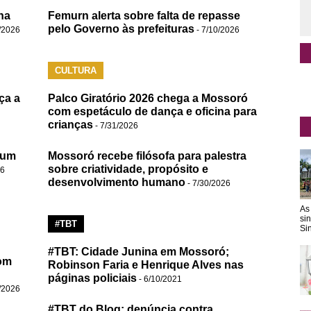
na
Femurn alerta sobre falta de repasse
pelo Governo às prefeituras
/2026
- 7/10/2026
CULTURA
ça a
Palco Giratório 2026 chega a Mossoró
com espetáculo de dança e oficina para
crianças
- 7/31/2026
 um
Mossoró recebe filósofa para palestra
sobre criatividade, propósito e
26
desenvolvimento humano
- 7/30/2026
As
si
#TBT
Sin
#TBT: Cidade Junina em Mossoró;
om
Robinson Faria e Henrique Alves nas
páginas policiais
- 6/10/2021
/2026
#TBT do Blog: denúncia contra