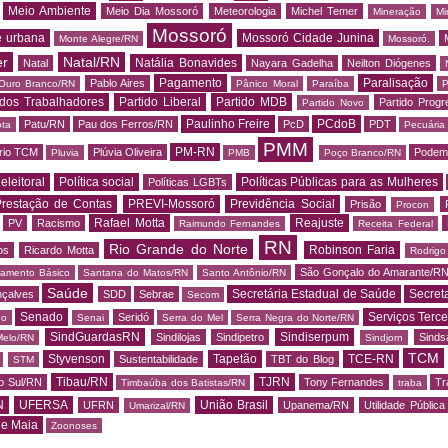
Meio Ambiente
Meio Dia Mossoró
Meteorologia
Michel Temer
Mineração
Mi
Mossoró
e urbana
Mossoró Cidade Junina
Monte Alegre/RN
Mossoró.
er
Natal/RN
Natália Bonavides
Natal
Nayara Gadelha
Neilton Diógenes
Pagamento
Paralisação
Pablo Aires
Ouro Branco/RN
Pânico Moral
Paraíba
P
 dos Trabalhadores
Partido Liberal
Partido MDB
Partido Progr
Partido Novo
Paulinho Freire
PCdoB
Patu/RN
Pau dos Ferros/RN
PcD
PDT
ota
Pecuária
PMM
PM-RN
rio TCM
Plúvia Oliveira
Podem
Pluvia
PMB
Poço Branco/RN
 eleitoral
Política social
Políticas Públicas para as Mulheres
Políticas LGBTs
restação de Contas
PREVI-Mossoró
Previdência Social
Prisão
Procon
Rafael Motta
Reajuste
PV
Racismo
Raimundo Fernandes
Receita Federal
RN
Rio Grande do Norte
Robinson Faria
os
Ricardo Motta
Rodrig
São Gonçalo do Amarante/R
amento Básico
Santana do Matos/RN
Santo Antônio/RN
Saúde
Secretária Estadual de Saúde
Secret
nçalves
SDD
Sebrae
Secom
Senado
Serviços Terce
Seridó
do
Senai
Serra do Mel
Serra Negra do Norte/RN
SindGuardasRN
Sindiserpum
Sindilojas
Sindipetro
Sind
Melo/RN
Sindjorn
TCM
Styvenson
Tapetão
TCE-RN
Sustentabilidade
TBT do Blog
STM
Tibau/RN
TJRN
o Sul/RN
Tony Fernandes
Tr
Timbaúba dos Batistas/RN
traba
N
UFERSA
União Brasil
UFRN
Upanema/RN
Utilidade Pública
Umarizal/RN
de Maia
Zoonoses