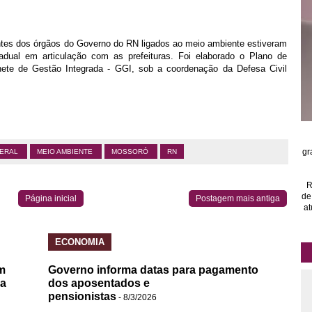
antes dos órgãos do Governo do RN ligados ao meio ambiente estiveram
adual em articulação com as prefeituras. Foi elaborado o Plano de
ete de Gestão Integrada - GGI, sob a coordenação da Defesa Civil
gr
DERAL
MEIO AMBIENTE
MOSSORÓ
RN
R
de
Página inicial
Postagem mais antiga
at
ECONOMIA
m
Governo informa datas para pagamento
da
dos aposentados e
pensionistas
- 8/3/2026