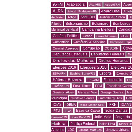
95 FM
Ação social
Adue
Acari/RN
Adepol/RN
ALRN
Álvaro Dias
Amélia
Alto do Rodrigues/RN
Assu-RN
Artigo
Audiência Pública
A
de Natal
Bolsonarismo
Bolsonaro
Bombeiros
Ribeiro
Campanha Eleitoral
Candida
Municipal de Natal
Cenário Político
Censo
CGU
CensoMossoró
Comentário
Comércio & Serviços
Comissão Espec
Covi
Corrupção
Coronel Azevedo
COSERN
Deputados Estaduais
Deputados Federais
De
Direitos das Mulheres
Direitos Humanos
Eleições 2018
Eleições 2
Eleições 2016
Esporte
Exército Br
ESMARN
Espírito Santo/RN
Fátima Bezerra
Fecomercio
FECAM
Fel
Fora Temer
FPM
Francisco Carlo
Florânia/RN
Genilson Alves
Genivan Vale
George Soares
Ger
Municipal
Gustavo Soares
Gutemberg Dias
Hab
ICMS
IFRN
IDEMA
IGARN
Ielmo Marinho/RN
Isolda Dantas
IPTU
Isaac da Casca
IPVA
João Maia
Jorge do 
Câmara/RN
João Dias/RN
Eleitoral
Justiça Federal
Kelps Lima
Kleber R
Amorim
LDO
Limpeza Urbana
Lidiane Marques