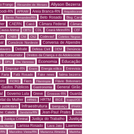
Allyson Bezerra
do Frango
Alexandre de Moraes
podi-RN
Areia Branca-RN
APRAM
Arquidiocese
Beto Rosado
N
Blog Carol
Bento Fernandes/RN
ier
CAERN
Câmara Federal
Caicó
Câmara
Causa Animal
CDL
Ceará-Mirim/RN
CEF
CBTU
MN
Codevasf
CNBB
CNI
CNJ
Coletivo Negras
al
Conversa de Alpendre
Consórcio Nordeste
Debate
atavero
Defesa Civil
DEM
Denúncia
o do Consumidor
Direitos da Criança e do Adolescente
Economia
Educação
S
DPU
Dra Vanessa
N
Emprotur-RN
Energia eólica
Entrevista
Enem
 Faria
Fafá Rosado
Fake news
fatima bezerra
iro
Fiern
Flávio Bolsonaro
FICRO
Filantropia
Gastos Públicos
General Girão
Gastronomia
al
Governo Lula
Greve
Guarda
Grossos-RN
ital da Mulher
HRTM
IBGE
HRNIS
Icapuí/CE
Infraestrutura
 publicitário
Ipanguaçu
IPHAN
Jean-Paul Prates
me Calado
Jandaíra/RN
João
Justiça
Justiça do Trabalho
Justiça Criminal
Larissa Rosado
Lawrence
Lava Jato
ssa Maciel
s/RN
Marcelino Vieira/RN
Marianna Almeida
Marinha