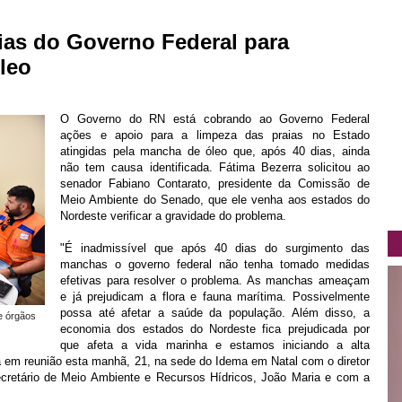
ias do Governo Federal para
leo
O Governo do RN está cobrando ao Governo Federal
ações e apoio para a limpeza das praias no Estado
atingidas pela mancha de óleo que, após 40 dias, ainda
não tem causa identificada. Fátima Bezerra solicitou ao
senador Fabiano Contarato, presidente da Comissão de
Meio Ambiente do Senado, que ele venha aos estados do
Nordeste verificar a gravidade do problema.
"É inadmissível que após 40 dias do surgimento das
manchas o governo federal não tenha tomado medidas
efetivas para resolver o problema. As manchas ameaçam
e já prejudicam a flora e fauna marítima. Possivelmente
possa até afetar a saúde da população. Além disso, a
e órgãos
economia dos estados do Nordeste fica prejudicada por
que afeta a vida marinha e estamos iniciando a alta
a em reunião esta manhã, 21, na sede do Idema em Natal com o diretor
secretário de Meio Ambiente e Recursos Hídricos, João Maria e com a