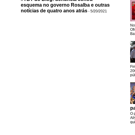
esquema no governo Rosalba e outras
notícias de quatro anos atrás
- 5/20/2021
No
Of
Ba
Fi
20
pú
pa
O 
Al
qui