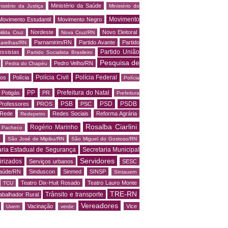
Ministério da Saúde
nistério da Justiça
Ministério do
Movimento
Movimento Estudantil
Movimento Negro
Nordeste
Novo Eleitoral
Nilda Cruz
Nova Cruz/RN
Parnamirim/RN
Partido Avante
Partido
arelhas/RN
Partido União
essistas
Partido Socialista Brasileiro
Pesquisa de
Pedro Velho/RN
Pedra do Chapéu
Polícia Civil
Polícia Federal
os
Polícia
Polícia
PP
Prefeitura do Natal
Potigás
PR
Prefeitura
PSB
PSD
PSDB
Professores
PROS
PSC
Rede
Redes Sociais
Reforma Agrária
Redepetro
Rosalba Ciarlini
Rogério Marinho
o Pacheco
N
São José de Mipibu/RN
São Miguel do Gostoso/RN
aria Estadual de Segurança
Secretaria Municipal
Servidores
irizados
Serviços urbanos
SESC
saúde/RN
Sinduscon
Sinmed
SINSP
Sintauern
Teatro Dix-Huit Rosado
Teatro Lauro Monte
TCU
TRE-RN
Trânsito e transporte
abalhador Rural
Vereadores
Vacinação
Vice
Uvern
verde