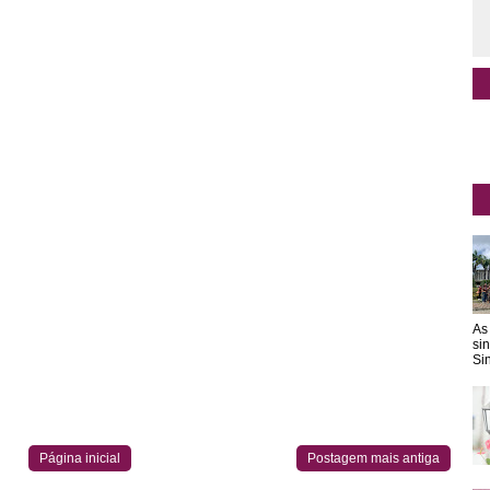
As
si
Sin
Página inicial
Postagem mais antiga