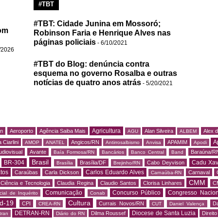
#TBT
#TBT: Cidade Junina em Mossoró;
om
Robinson Faria e Henrique Alves nas
páginas policiais
- 6/10/2021
/2026
#TBT do Blog: denúncia contra
esquema no governo Rosalba e outras
notícias de quatro anos atrás
- 5/20/2021
Agricultura
rn
Aeroporto
Agência Saiba Mais
Alan Silveira
Alex 
AGU
ALBEM
A
 Ciarlini
Angicos/RN
APAMIM
AMOP
ANATEL
Antirrosalbismo
Anvisa
Apodi
udiovisual
Avante
Baraúna/R
Baía Formosa/RN
Bancários
Banco Central
Band
Brasil
BR-304
Cadu Xav
Brasília/DF
Cabo Deyvison
Brasília
Brejinho/RN
tos
Carlos Eduardo Alves
Caraúbas
Carla Dickson
Carnaval
Carnaúba-RN
CMM
Ciência e Tecnologia
Claudia Regina
Claudio Santos
Clorisa Linhares
C
Comunicação
Concurso Público
Congresso Nacion
ial de Inquérito
Conab
d-19
Cultura
CPI
Currais Novos/RN
Da
CREA-RN
CUT
Daniel Valença
DETRAN-RN
Diocese de Santa Luzia
Dilma Roussef
Direit
tran
Diário do RN