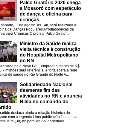
Palco Giratório 2026 chega
a Mossoró com espetáculo
de dança e oficina para
crianças
 sábado, 1º de agosto, às 14h, será realizada a
icina de Danças Populares Afrodiaspóricas da
hia para Crianças O projeto Palco Giratór...
Ministro da Saúde realiza
visita técnica à construção
do Hospital Metropolitano
do RN
nanciado pelo Novo PAC, empreendimento de R$
0,7 milhões será referência e fortalecerá a rede
blica de saúde no Rio Grande do Norte A...
Solidariedade Nacional
desmente fim das
atividades no RN e anuncia
Nilda no comando do
rtido
partido destaca ainda a relação histórica de
lyson com a legenda Uma publicação feita nesta
nta-feira (30) no perfil do Solidariedade...