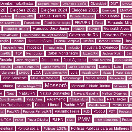
Direitos Trabalhistas
Diversidad
DNIT
Ditadura Militar
Divaneide Basílio
DNOC
020
Eleições 2022
Eleições 2024
Eleições 2026
Emendas
EMPAR
Ezequiel Ferreira
Fábio Dantas
asileiro
Fábio
Extremoz/RN
Fabielle Bezerra
FEMURN
Fernando Mine
Feminismo
Feminismo negro
Fenaj
ipe Guerra-RN
Francisco José Junior
Garibaldi Alves
s
Francisco do PT
Funarte
Fundeb
Governo do RN
Governo Feder
aldo Alckmin
Governador Dix-Sept Rosado
Henrique Alves
Hosp
itação
Haddad
Herval Sampaio
História
Horário Eleitoral
Impostos
Indústria & Comércio
Impeachment
Impugnação
Inclusão
Informe
Izabel Montenegro
ITEP
Ivan Junior
Jadson Rolim
Jai
Itaú/RN
Jaçanã/RN
Rosário
Jornalismo
José Agripino
Jório Nogueira
Josué Moreira
Jucurutu/RN
Lairinho
Lajes
odrigues
Lagoa d'Anta/RN
Lagoa Nova/RN
Lagoa Salgada/RN
Lari
LOA
Lula
Literatura
LMECC
Luís Gomes/RN
Macaíba/RN
Macau
Major Sale
Meio Ambiente
Meio Dia Mossoró
Meteorologia
Michel Temer
Mineração
Mi
Mossoró
e urbana
Mossoró Cidade Junina
Monte Alegre/RN
Mossoró.
er
Natal/RN
Natália Bonavides
Natal
Nayara Gadelha
Neilton Diógenes
Pagamento
Paralisação
Pablo Aires
Ouro Branco/RN
Pânico Moral
Paraíba
P
 dos Trabalhadores
Partido Liberal
Partido MDB
Partido Progr
Partido Novo
Paulinho Freire
PCdoB
Patu/RN
Pau dos Ferros/RN
PcD
PDT
ota
Pecuária
PMM
PM-RN
rio TCM
Plúvia Oliveira
Podem
Pluvia
PMB
Poço Branco/RN
 eleitoral
Política social
Políticas Públicas para as Mulheres
Políticas LGBTs