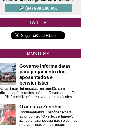
(84) 988 280 656
TWITTER
MAIS LIDAS
Governo informa datas
para pagamento dos
aposentados e
pensionistas
 datas foram informadas em reunião com
ndicatos após manifestação na Governadoria Foto:
ai RN A mobilização realizada por sindicatos ...
O adeus a Zenóbio
Documentarista. Repórter. Poeta,
autor do livro "O verbo sertanejo",
Zenóbio fazia poesia não só com as
palavras, mas com as image...