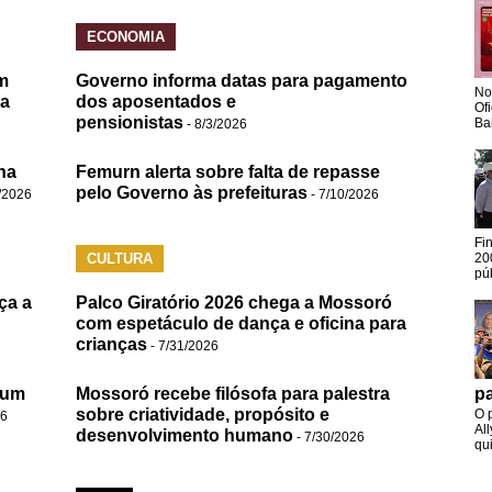
ECONOMIA
m
Governo informa datas para pagamento
No
da
dos aposentados e
Of
pensionistas
Ba
- 8/3/2026
na
Femurn alerta sobre falta de repasse
pelo Governo às prefeituras
/2026
- 7/10/2026
Fi
CULTURA
20
pú
ça a
Palco Giratório 2026 chega a Mossoró
com espetáculo de dança e oficina para
crianças
- 7/31/2026
 um
Mossoró recebe filósofa para palestra
pa
sobre criatividade, propósito e
O 
26
Al
desenvolvimento humano
- 7/30/2026
qui