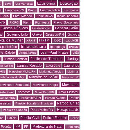
Economia
Educação
S
DPU
Dra Vanessa
N
Emprotur-RN
Energia eólica
Entrevista
Enem
 Faria
Fafá Rosado
Fake news
fatima bezerra
iro
Fiern
Flávio Bolsonaro
FICRO
Filantropia
Gastos Públicos
General Girão
Gastronomia
al
Governo Lula
Greve
Guarda
Grossos-RN
ital da Mulher
HRTM
IBGE
HRNIS
Icapuí/CE
Infraestrutura
 publicitário
Ipanguaçu
IPHAN
Jean-Paul Prates
me Calado
Jandaíra/RN
João
Justiça
Justiça do Trabalho
Justiça Criminal
Larissa Rosado
Lawrence
Lava Jato
ssa Maciel
s/RN
Marcelino Vieira/RN
Marianna Almeida
Marinha
Ministério da Saúde
nistério da Justiça
Ministério do
Movimento
Movimento Estudantil
Movimento Negro
Nordeste
Novo Eleitoral
Nilda Cruz
Nova Cruz/RN
Parnamirim/RN
Partido Avante
Partido
arelhas/RN
Partido União
essistas
Partido Socialista Brasileiro
Pesquisa de
Pedro Velho/RN
Pedra do Chapéu
Polícia Civil
Polícia Federal
os
Polícia
Polícia
PP
Prefeitura do Natal
Potigás
PR
Prefeitura