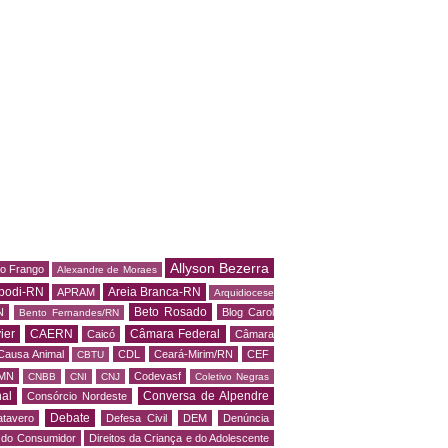
Allyson Bezerra
do Frango
Alexandre de Moraes
podi-RN
Areia Branca-RN
APRAM
Arquidiocese
Beto Rosado
N
Blog Carol
Bento Fernandes/RN
ier
CAERN
Câmara Federal
Caicó
Câmara
Causa Animal
CDL
Ceará-Mirim/RN
CEF
CBTU
MN
Codevasf
CNBB
CNI
CNJ
Coletivo Negras
al
Conversa de Alpendre
Consórcio Nordeste
Debate
tavero
Defesa Civil
DEM
Denúncia
o do Consumidor
Direitos da Criança e do Adolescente