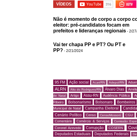
VÍDEOS
Não é momento de corpo a corpo c
eleitor: pré-candidatos focam em
prefeitos e lideranças regionais
- 2/27
Vai ter chapa PP e PT? Ou PT e
PP?
- 2/21/2024
95 FM
Ação social
Adue
Acari/RN
Adepol/RN
ALRN
Álvaro Dias
Amélia
Alto do Rodrigues/RN
Assu-RN
Artigo
Audiência Pública
A
de Natal
Bolsonarismo
Bolsonaro
Bombeiros
Ribeiro
Campanha Eleitoral
Candida
Municipal de Natal
Cenário Político
Censo
CGU
CensoMossoró
Comentário
Comércio & Serviços
Comissão Espec
Covi
Corrupção
Coronel Azevedo
COSERN
Deputados Estaduais
Deputados Federais
De