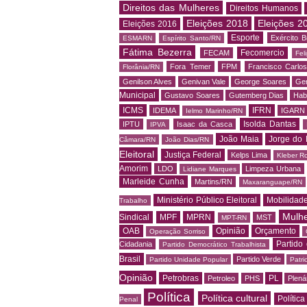
Direitos das Mulheres
Direitos Humanos
Eleições 2018
Eleições 2
Eleições 2016
Esporte
Exército Br
ESMARN
Espírito Santo/RN
Fátima Bezerra
Fecomercio
FECAM
Fel
Fora Temer
FPM
Francisco Carlo
Florânia/RN
Genilson Alves
Genivan Vale
George Soares
Ger
Municipal
Gustavo Soares
Gutemberg Dias
Hab
ICMS
IFRN
IDEMA
IGARN
Ielmo Marinho/RN
Isolda Dantas
IPTU
Isaac da Casca
IPVA
João Maia
Jorge do 
Câmara/RN
João Dias/RN
Eleitoral
Justiça Federal
Kelps Lima
Kleber R
Amorim
LDO
Limpeza Urbana
Lidiane Marques
Marleide Cunha
Martins/RN
Maxaranguape/RN
Ministério Público Eleitoral
Mobilidad
Trabalho
Mulh
Sindical
MPF
MPRN
MST
MPT-RN
OAB
Opinião
Orçamento
Operação Sorriso
Partido
Cidadania
Partido Democrático Trabalhista
Brasil
Partido Verde
Partido Unidade Popular
Patri
Opinião
Petrobras
PL
Petroleo
PHS
Plená
Política
Política cultural
Política
Penal