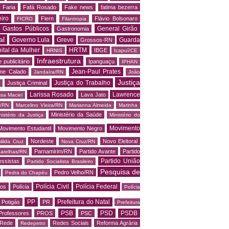
 Faria
Fafá Rosado
Fake news
fatima bezerra
iro
Fiern
Flávio Bolsonaro
FICRO
Filantropia
Gastos Públicos
General Girão
Gastronomia
al
Governo Lula
Greve
Guarda
Grossos-RN
ital da Mulher
HRTM
IBGE
HRNIS
Icapuí/CE
Infraestrutura
 publicitário
Ipanguaçu
IPHAN
Jean-Paul Prates
me Calado
Jandaíra/RN
João
Justiça
Justiça do Trabalho
Justiça Criminal
Larissa Rosado
Lawrence
Lava Jato
ssa Maciel
s/RN
Marcelino Vieira/RN
Marianna Almeida
Marinha
Ministério da Saúde
nistério da Justiça
Ministério do
Movimento
Movimento Estudantil
Movimento Negro
Nordeste
Novo Eleitoral
Nilda Cruz
Nova Cruz/RN
Parnamirim/RN
Partido Avante
Partido
arelhas/RN
Partido União
essistas
Partido Socialista Brasileiro
Pesquisa de
Pedro Velho/RN
Pedra do Chapéu
Polícia Civil
Polícia Federal
os
Polícia
Polícia
PP
Prefeitura do Natal
Potigás
PR
Prefeitura
PSB
PSD
PSDB
Professores
PROS
PSC
Rede
Redes Sociais
Reforma Agrária
Redepetro