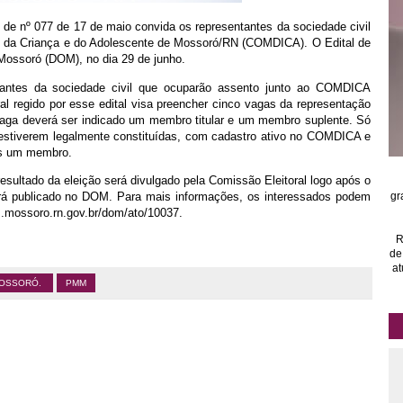
 de nº 077 de 17 de maio convida os representantes da sociedade civil
os da Criança e do Adolescente de Mossoró/RN (COMDICA). O Edital de
 Mossoró (DOM), no dia 29 de junho.
ntantes da sociedade civil que ocuparão assento junto ao COMDICA
ral regido por esse edital visa preencher cinco vagas da representação
ga deverá ser indicado um membro titular e um membro suplente. Só
 estiverem legalmente constituídas, com cadastro ativo no COMDICA e
os um membro.
resultado da eleição será divulgado pela Comissão Eleitoral logo após o
rá publicado no DOM. Para mais informações, os interessados podem
gr
om.mossoro.rn.gov.br/dom/ato/10037.
R
de
at
OSSORÓ.
PMM