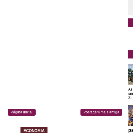
As
si
Sin
Página inicial
Postagem mais antiga
pa
ECONOMIA