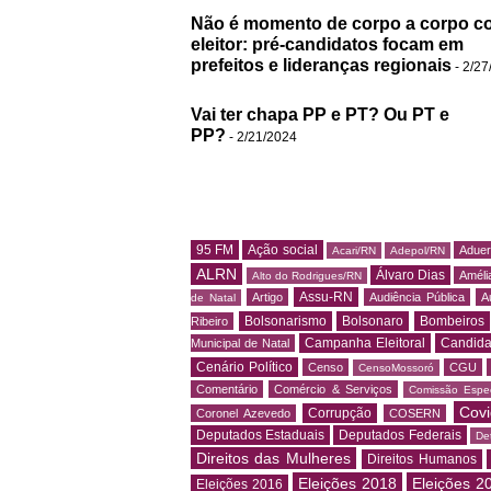
Não é momento de corpo a corpo c
eleitor: pré-candidatos focam em
prefeitos e lideranças regionais
- 2/27
Vai ter chapa PP e PT? Ou PT e
PP?
- 2/21/2024
95 FM
Ação social
Adue
Acari/RN
Adepol/RN
ALRN
Álvaro Dias
Amélia
Alto do Rodrigues/RN
Assu-RN
Artigo
Audiência Pública
A
de Natal
Bolsonarismo
Bolsonaro
Bombeiros
Ribeiro
Campanha Eleitoral
Candida
Municipal de Natal
Cenário Político
Censo
CGU
CensoMossoró
Comentário
Comércio & Serviços
Comissão Espec
Covi
Corrupção
Coronel Azevedo
COSERN
Deputados Estaduais
Deputados Federais
De
Direitos das Mulheres
Direitos Humanos
Eleições 2018
Eleições 2
Eleições 2016