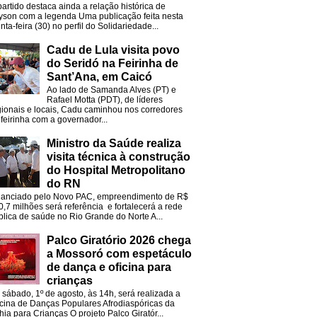
partido destaca ainda a relação histórica de
lyson com a legenda Uma publicação feita nesta
nta-feira (30) no perfil do Solidariedade...
Cadu de Lula visita povo
do Seridó na Feirinha de
Sant’Ana, em Caicó
Ao lado de Samanda Alves (PT) e
Rafael Motta (PDT), de líderes
gionais e locais, Cadu caminhou nos corredores
 feirinha com a governador...
Ministro da Saúde realiza
visita técnica à construção
do Hospital Metropolitano
do RN
nanciado pelo Novo PAC, empreendimento de R$
0,7 milhões será referência e fortalecerá a rede
blica de saúde no Rio Grande do Norte A...
Palco Giratório 2026 chega
a Mossoró com espetáculo
de dança e oficina para
crianças
 sábado, 1º de agosto, às 14h, será realizada a
icina de Danças Populares Afrodiaspóricas da
hia para Crianças O projeto Palco Giratór...