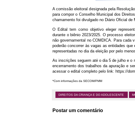
A comissão eleitoral designada pela Resolução
para compor o Conselho Municipal dos Direit
chamamento foi divulgado no Diário Oficial de
O Edital tem como objetivo eleger represe
durante o biênio 2023/2025. O processo eleito
não governamental no COMDICA. Para cada va
poderão concorrer às vagas as entidades que
representadas no dia da eleição por pelo men
As inscrições seguem até o dia 5 de julho e o 
encerramento dos trabalhos da apuração e se
acessar o edital completo pelo link: https://d
*Com informações da SECOM/PMM
DIREITOS DA CRIANÇA E DO ADOLESCENTE
M
Postar um comentário