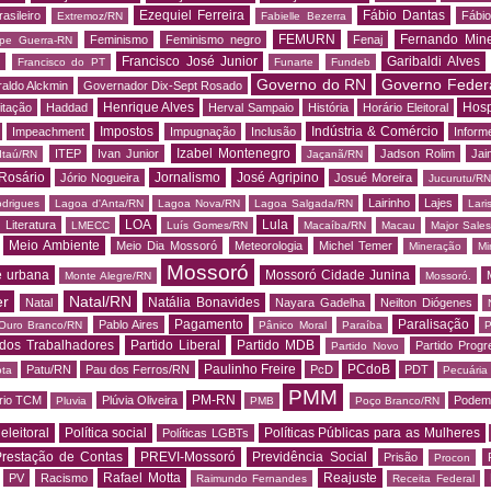
Ezequiel Ferreira
Fábio Dantas
asileiro
Fábio
Extremoz/RN
Fabielle Bezerra
FEMURN
Fernando Mine
Feminismo
Feminismo negro
Fenaj
ipe Guerra-RN
Francisco José Junior
Garibaldi Alves
s
Francisco do PT
Funarte
Fundeb
Governo do RN
Governo Feder
aldo Alckmin
Governador Dix-Sept Rosado
Henrique Alves
Hosp
itação
Haddad
Herval Sampaio
História
Horário Eleitoral
Impostos
Indústria & Comércio
Impeachment
Impugnação
Inclusão
Informe
Izabel Montenegro
ITEP
Ivan Junior
Jadson Rolim
Jai
Itaú/RN
Jaçanã/RN
Rosário
Jornalismo
José Agripino
Jório Nogueira
Josué Moreira
Jucurutu/RN
Lairinho
Lajes
odrigues
Lagoa d'Anta/RN
Lagoa Nova/RN
Lagoa Salgada/RN
Lari
LOA
Lula
Literatura
LMECC
Luís Gomes/RN
Macaíba/RN
Macau
Major Sale
Meio Ambiente
Meio Dia Mossoró
Meteorologia
Michel Temer
Mineração
Mi
Mossoró
e urbana
Mossoró Cidade Junina
Monte Alegre/RN
Mossoró.
er
Natal/RN
Natália Bonavides
Natal
Nayara Gadelha
Neilton Diógenes
Pagamento
Paralisação
Pablo Aires
Ouro Branco/RN
Pânico Moral
Paraíba
P
 dos Trabalhadores
Partido Liberal
Partido MDB
Partido Progr
Partido Novo
Paulinho Freire
PCdoB
Patu/RN
Pau dos Ferros/RN
PcD
PDT
ota
Pecuária
PMM
PM-RN
rio TCM
Plúvia Oliveira
Podem
Pluvia
PMB
Poço Branco/RN
 eleitoral
Política social
Políticas Públicas para as Mulheres
Políticas LGBTs
restação de Contas
PREVI-Mossoró
Previdência Social
Prisão
Procon
Rafael Motta
Reajuste
PV
Racismo
Raimundo Fernandes
Receita Federal