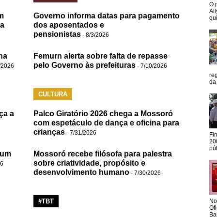
O 
Al
m
Governo informa datas para pagamento
qui
da
dos aposentados e
pensionistas
- 8/3/2026
na
Femurn alerta sobre falta de repasse
pelo Governo às prefeituras
/2026
- 7/10/2026
re
da
CULTURA
ça a
Palco Giratório 2026 chega a Mossoró
com espetáculo de dança e oficina para
crianças
- 7/31/2026
Fi
20
pú
 um
Mossoró recebe filósofa para palestra
sobre criatividade, propósito e
26
desenvolvimento humano
- 7/30/2026
#TBT
No
Of
Ba