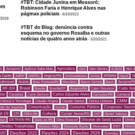
#TBT: Cidade Junina em Mossoró;
om
Robinson Faria e Henrique Alves nas
páginas policiais
- 6/10/2021
/2026
#TBT do Blog: denúncia contra
esquema no governo Rosalba e outras
notícias de quatro anos atrás
- 5/20/2021
Agricultura
rn
Aeroporto
Agência Saiba Mais
Alan Silveira
Alex 
AGU
ALBEM
A
 Ciarlini
Angicos/RN
APAMIM
AMOP
ANATEL
Antirrosalbismo
Anvisa
Apodi
udiovisual
Avante
Baraúna/R
Baía Formosa/RN
Bancários
Banco Central
Band
Brasil
BR-304
Cadu Xav
Brasília/DF
Cabo Deyvison
Brasília
Brejinho/RN
tos
Carlos Eduardo Alves
Caraúbas
Carla Dickson
Carnaval
Carnaúba-RN
CMM
Ciência e Tecnologia
Claudia Regina
Claudio Santos
Clorisa Linhares
C
Comunicação
Concurso Público
Congresso Nacion
ial de Inquérito
Conab
d-19
Cultura
CPI
Currais Novos/RN
Da
CREA-RN
CUT
Daniel Valença
DETRAN-RN
Diocese de Santa Luzia
Dilma Roussef
Direit
tran
Diário do RN
Direitos Trabalhistas
Diversidad
DNIT
Ditadura Militar
Divaneide Basílio
DNOC
020
Eleições 2022
Eleições 2024
Eleições 2026
Emendas
EMPAR