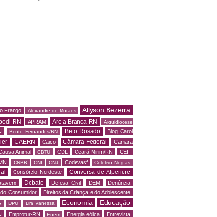
Allyson Bezerra
do Frango
Alexandre de Moraes
podi-RN
Areia Branca-RN
APRAM
Arquidiocese
Beto Rosado
N
Blog Carol
Bento Fernandes/RN
ier
CAERN
Câmara Federal
Caicó
Câmara
Causa Animal
CDL
Ceará-Mirim/RN
CEF
CBTU
MN
Codevasf
CNBB
CNI
CNJ
Coletivo Negras
al
Conversa de Alpendre
Consórcio Nordeste
Debate
tavero
Defesa Civil
DEM
Denúncia
o do Consumidor
Direitos da Criança e do Adolescente
Economia
Educação
S
DPU
Dra Vanessa
N
Emprotur-RN
Energia eólica
Entrevista
Enem