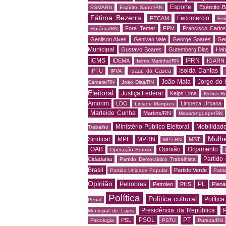
Esporte
Exército Br
ESMARN
Espírito Santo/RN
Fátima Bezerra
Fecomercio
FECAM
Fel
Fora Temer
FPM
Francisco Carlo
Florânia/RN
Genilson Alves
Genivan Vale
George Soares
Ger
Municipal
Gustavo Soares
Gutemberg Dias
Hab
ICMS
IFRN
IDEMA
IGARN
Ielmo Marinho/RN
Isolda Dantas
IPTU
Isaac da Casca
IPVA
João Maia
Jorge do 
Câmara/RN
João Dias/RN
Eleitoral
Justiça Federal
Kelps Lima
Kleber R
Amorim
LDO
Limpeza Urbana
Lidiane Marques
Marleide Cunha
Martins/RN
Maxaranguape/RN
Ministério Público Eleitoral
Mobilidad
Trabalho
Mulh
Sindical
MPF
MPRN
MST
MPT-RN
OAB
Opinião
Orçamento
Operação Sorriso
Partido
Cidadania
Partido Democrático Trabalhista
Brasil
Partido Verde
Partido Unidade Popular
Patri
Opinião
Petrobras
PL
Petroleo
PHS
Plená
Política
Política cultural
Política
Penal
Presidência da República
P
Municipal de Lajes
PSOL
PT
PSL
Psicologia
PSTU
Pureza/RN